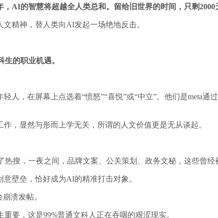
30年，AI的智慧将超越全人类总和。留给旧世界的时间，只剩2000
文精神，替人类向AI发起一场绝地反击。
科生的职业机遇。
人，在屏幕上点选着“愤怒”“喜悦”或“中立”。他们是me
ta通
工作，显然与形而上学无关，所谓的人文价值更是无从谈起。
ek-R1登上了热搜，一夜之间，品牌文案、公关策划、政务文秘，这
意壁垒，恰好成为AI的精准打击对象。
台崩溃发帖。
生重要，这是99%普通文科人正在吞咽的艰涩现实。