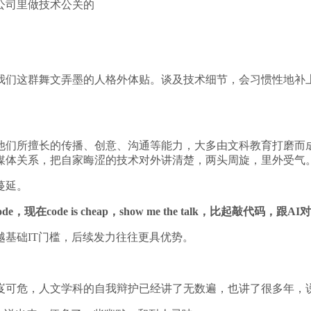
公司里做技术公关的
我们这群舞文弄墨的人格外体贴。谈及技术细节，会习惯性地补上
他们所擅长的传播、创意、沟通等能力，大多由文科教育打磨而
媒体关系，把自家晦涩的技术对外讲清楚，两头周旋，里外受气
蔓延。
 code，现在code is cheap，show me the talk，比起敲
基础IT门槛，后续发力往往更具优势。
岌可危，人文学科的自我辩护已经讲了无数遍，也讲了很多年，