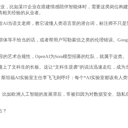
业，比如某IT企业在搭建情感陪伴智能体时，需要这类岗位构
情相关经验的从业者。
给AI当语文老师，教它读懂人类语言里的潜台词，标注师不只
体等不恰当的话，或者帮用户写勒索信之类的伦理错误。Google、
的艺术合规性，OpenAI为Sora模型招募的红队，就属于这类。
撞上了文科生的长板。这让“文科生逆袭”的说法迅速走红，成为
斯坦福AI实验室主任李飞飞则呼吁：每个*AI实验室都该有人
。比如欧洲人工智能的发展滞后，常被归因为对数据安全、隐私
击？