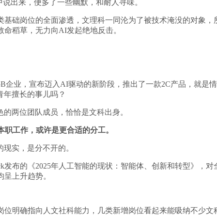
中说出来，便多了一些幽默，和耐人寻味。
各类基础岗位的全面渗透，文理科一同沦为了被技术淹没的对象，
救命稻草，无力向AI发起绝地反击。
oB企业，宣布迈入AI驱动的新阶段，推出了一款2C产品，就
青年擅长的事儿吗？
色的两位团队成员，恰恰是文科出身。
本职工作，或许是更合适的分工。
的现实，是分不开的。
umBlack发布的《2025年人工智能的现状：智能体、创新和转型
量均呈上升趋势。
增岗位明确指向人文社科能力，几类新增岗位看起来能吸纳不少文