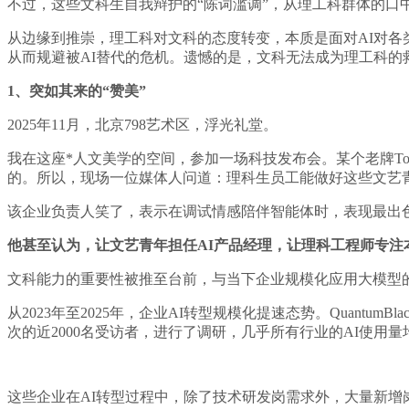
不过，这些文科生自我辩护的“陈词滥调”，从理工科群体的口
从边缘到推崇，理工科对文科的态度转变，本质是面对AI对
从而规避被AI替代的危机。遗憾的是，文科无法成为理工科的
1、突如其来的“赞美”
2025年11月，北京798艺术区，浮光礼堂。
我在这座*人文美学的空间，参加一场科技发布会。某个老牌T
的。所以，现场一位媒体人问道：理科生员工能做好这些文艺
该企业负责人笑了，表示在调试情感陪伴智能体时，表现最出
他甚至认为，让文艺青年担任AI产品经理，让理科工程师专注
文科能力的重要性被推至台前，与当下企业规模化应用大模型
从2023年至2025年，企业AI转型规模化提速态势。Quant
次的近2000名受访者，进行了调研，几乎所有行业的AI使用
这些企业在AI转型过程中，除了技术研发岗需求外，大量新