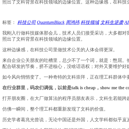
照出了文科背景在科技领域的边缘位置。这种边缘感，在科技
标签：
科技公司
QuantumBlack
周鸿祎
科技领域
文科生逆袭
AI
我刚入行做科技媒体那会儿，技术人员们接受采访，大多都对
照出了文科背景在科技领域的边缘位置。
这种边缘感，在科技公司里做技术公关的人体会得更深。
来自企业公关朋友的吐槽里，总少不了一个词，就是：憋屈。
配合研发的节奏，挤不进核心，没啥话语权；对外又要维护好
如今风向悄悄变了。一种奇特的文科崇拜，正在理工科群体中
在行业群里，码农们调侃，以前是talk is cheap，show me the
打开朋友圈，在大厂做算法的程序员朋友表示，文科生若能跨越
仿佛一瞬间，整个理工科都重新发现了文科的价值。
历史学者葛兆光曾说，无论中国还是外国，人文学科都似乎岌