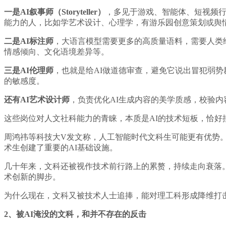
一是AI叙事师（Storyteller）
，多见于游戏、智能体、短视频行
能力的人，比如学艺术设计、心理学，有游乐园创意策划或舆
二是AI标注师
，大语言模型需要更多的高质量语料，需要人类
情感倾向、文化语境差异等。
三是AI伦理师
，也就是给AI做道德审查，避免它说出冒犯弱势群
的敏感度。
还有AI艺术设计师
，负责优化AI生成内容的美学质感，校验内容
这些岗位对人文社科能力的青睐，本质是AI的技术短板，恰好
周鸿祎等科技大V发文称，人工智能时代文科生可能更有优势。
术生创建了重要的AI基础设施。
几十年来，文科还被视作技术前行路上的累赘，持续走向衰落
术创新的脚步。
为什么现在，文科又被技术人士追捧，能对理工科形成降维打
2、
被AI淹没的文科，和并不存在的反击