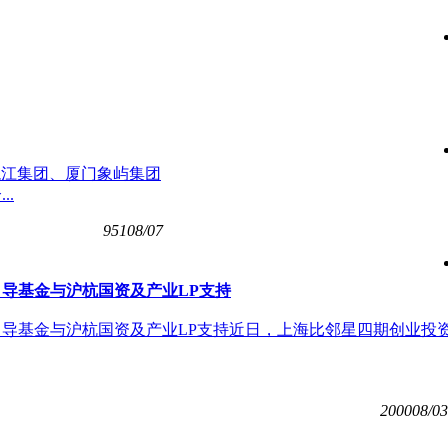
由九龙江集团、厦门象屿集团
.
951
08/07
导基金与沪杭国资及产业LP支持
导基金与沪杭国资及产业LP支持近日，上海比邻星四期创业投
2000
08/03