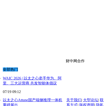
财中网合作
全部热门
WAIC 2026 | 以太之心牵手华为、阿
里、三大运营商 共发智能体倡议
07/19 09:12
以太之心Attune国产端侧推理一体机
关于我们
|
大型论坛
|
联
重磅展出
系方式
|
版权声明
|
隐私