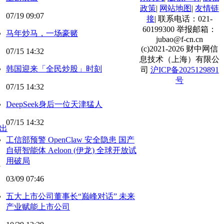
政策
|
网站地图
|
友情链
07/19 09:07
接
|
联系电话：021-
60199300
举报邮箱：
马年炒马，一场豪赌
jubao@f-cn.cn
(c)2021-2026 财中网信
07/15 14:32
息技术（上海）有限公
韩国迎来「全民炒股」时刻
司
沪ICP备2025129891
号
07/15 14:32
DeepSeek身后一位天津猛人
07/15 14:32
同出
工信部预警 OpenClaw 安全隐患 国产
自研智能体 Aeloon (伊龙) 全球开放试
用破局
03/09 07:46
五大上市公司董事长“巅峰对话” 未来
产业赋能上市公司