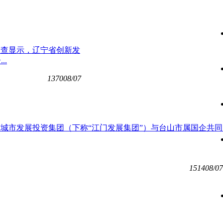
据天眼查显示，辽宁省创新发
.
1370
08/07
，江门市城市发展投资集团（下称“江门发展集团”）与台山市属国企共
1514
08/07