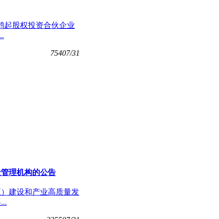
南先投鹊起股权投资合伙企业
.
754
07/31
金管理机构的公告
区）建设和产业高质量发
.