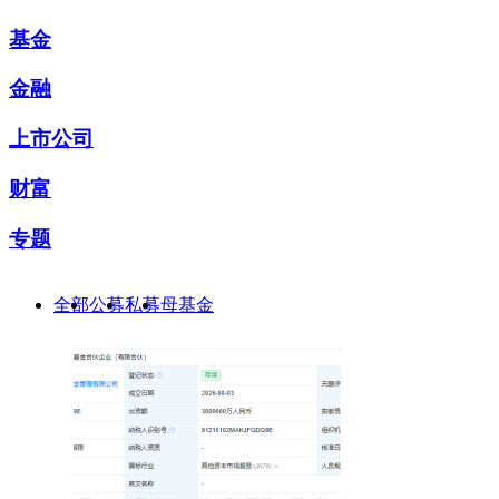
基金
金融
上市公司
财富
专题
全部
公募
私募
母基金