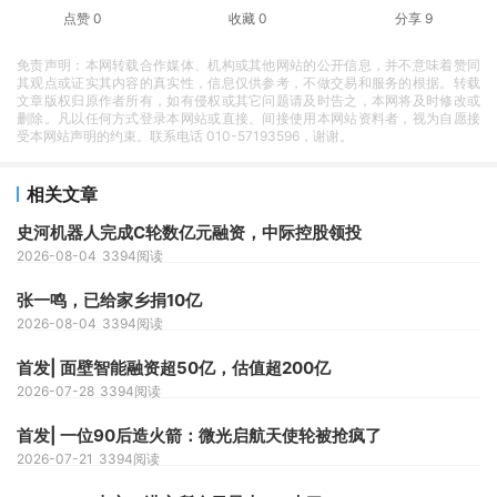
点赞
0
收藏
0
分享
9
免责声明：本网转载合作媒体、机构或其他网站的公开信息，并不意味着赞同
其观点或证实其内容的真实性，信息仅供参考，不做交易和服务的根据。转载
文章版权归原作者所有，如有侵权或其它问题请及时告之，本网将及时修改或
删除。凡以任何方式登录本网站或直接、间接使用本网站资料者，视为自愿接
受本网站声明的约束。联系电话 010-57193596，谢谢。
相关文章
史河机器人完成C轮数亿元融资，中际控股领投
2026-08-04
3394阅读
张一鸣，已给家乡捐10亿
2026-08-04
3394阅读
首发| 面壁智能融资超50亿，估值超200亿
2026-07-28
3394阅读
首发| 一位90后造火箭：微光启航天使轮被抢疯了
2026-07-21
3394阅读