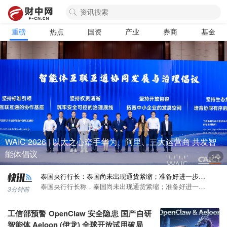
力提升
12月18日，最高人民法院发布中英文双语《中国海事审判
(2022-2024)》(以下简称《报告》)，总结三年来全国海事审
五粮液董事长曾从钦：国际市场整体实现较快增长
判三级法院推动...
12月18日，五粮液（000858）第二十九届12.18共识共建共
重磅
热点
国资
产业
券商
基金
享大会上，五粮液集团(股份)公司党委书记、董事长曾从钦
中国酒业协会理事长宋书玉：白酒产业整体结构性繁荣趋
表示，“国际市...
势没有改变
12月18日，五粮液（000858）召开“第二十九届12.18共识
共建共享”大会，中国酒业协会理事长宋书玉会上表示，产
沪深京三市成交额超1万亿元，较上日此时放量170亿元
业调整中，保持...
据同花顺（300033）iFinD数据，沪深京三市成交额超1万
亿元，较上日此时放量170亿元，预计全天成交金额约1.8
腾讯官方回应质疑：一切“内容由AI生成”评论均由元宝AI生
万亿元。截至目前...
成，背后没有人工运营
今日腾讯官方发布声明，回应近期用户关于元宝的争议话
题。官方表示，一切带有“内容由AI生成”字样的评论，均由
海南自贸港全岛封关运作启动，离岛货物八成将从新海港
元宝AI生成背...
和南港通行
12月18日，海南自由贸易港全岛封关运作正式启动。封关
后，从海口离岛的货物大约八成将从新海港和南港“二线口
五粮液：2026年计划新增专卖店80家 坚决遏制低价抛售
岸”通行。今天...
WAIC 2026 | 以太之心牵手华为、阿里、三大运营商 共发智
五粮液（000858）今日举行经销商大会。会上，公司管理
层表示，第八代五粮液坚持量价平衡原则，为经销商切实
能体倡议
Momenta获Grab战略投资
1
/
0
减压。公司将坚决...
记者获悉，Momenta获东南亚出行及生活服务平台Grab战
略投资，并达成战略合作。基于此合作，Momenta与Grab
泰国央行行长：泰国尚未出现通货紧缩；准备好进一步降
将探索将L4级自动驾...
息
泰国央行行长称，泰国尚未出现通货紧缩；准备好进一步
3分钟前
降息。
中际旭创成交额达100亿元
中际旭创（300308）成交额达100亿元，现跌4.24%。
工信部预警 OpenClaw 安全隐患 国产自研
智能体 Aeloon (伊龙) 全球开放试用破局