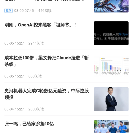
03-09 07:46
446阅读
刚刚，OpenAI挖来黑客「祖师爷」！
08-05 15:27
2944阅读
成本拉低100倍，梁文锋把Claude拉进「斩
杀线」
08-05 15:27
660阅读
史河机器人完成C轮数亿元融资，中际控股
领投
08-04 15:27
2838阅读
张一鸣，已给家乡捐10亿