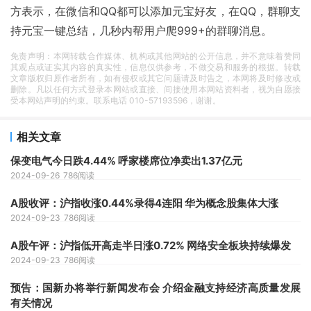
方表示，在微信和QQ都可以添加元宝好友，在QQ，群聊支
持元宝一键总结，几秒内帮用户爬999+的群聊消息。
免责声明：本网转载合作媒体、机构或其他网站的公开信息，并不意味着赞同
其观点或证实其内容的真实性，信息仅供参考，不做交易和服务的根据。转载
文章版权归原作者所有，如有侵权或其它问题请及时告之，本网将及时修改或
删除。凡以任何方式登录本网站或直接、间接使用本网站资料者，视为自愿接
受本网站声明的约束。联系电话 010-57193596，谢谢。
相关文章
保变电气今日跌4.44% 呼家楼席位净卖出1.37亿元
2024-09-26
786阅读
A股收评：沪指收涨0.44%录得4连阳 华为概念股集体大涨
2024-09-23
786阅读
A股午评：沪指低开高走半日涨0.72% 网络安全板块持续爆发
2024-09-23
786阅读
预告：国新办将举行新闻发布会 介绍金融支持经济高质量发展
有关情况