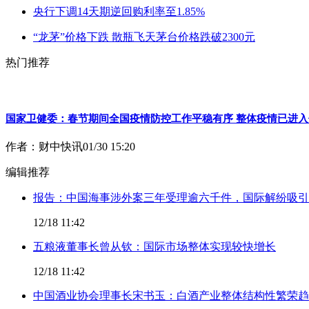
央行下调14天期逆回购利率至1.85%
“龙茅”价格下跌 散瓶飞天茅台价格跌破2300元
热门推荐
国家卫健委：春节期间全国疫情防控工作平稳有序 整体疫情已进
作者：财中快讯
01/30 15:20
编辑推荐
报告：中国海事涉外案三年受理逾六千件，国际解纷吸引
12/18 11:42
五粮液董事长曾从钦：国际市场整体实现较快增长
12/18 11:42
中国酒业协会理事长宋书玉：白酒产业整体结构性繁荣趋