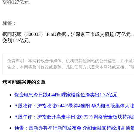
交额127亿元。
标签：
据同花顺（300033）iFinD数据，沪深京三市成交额超1万亿
交额127亿元。
免责声明：本网转载合作媒体、机构或其他网站的公开信息，并不意
告之，本网将及时修改或删除。凡以任何方式登录本网站或直接、间接使用
您可能感兴趣的文章
保变电气今日跌4.44% 呼家楼席位净卖出1.37亿元
A股收评：沪指收涨0.44%录得4连阳 华为概念股集体大
A股午评：沪指低开高走半日涨0.72% 网络安全板块持续
预告：国新办将举行新闻发布会 介绍金融支持经济高质