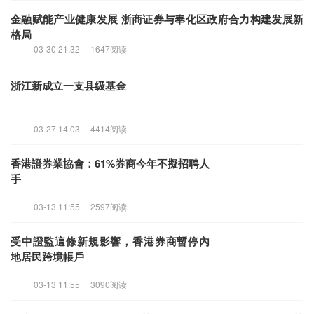
伟测科技获平安证券买入评级，逆周期扩产，高端芯片测试业
务成营收压舱石
03-30 21:32
2001阅读
金融赋能产业健康发展 浙商证券与奉化区政府合力构建发展新
格局
03-30 21:32
1647阅读
浙江新成立一支县级基金
03-27 14:03
4414阅读
香港證券業協會：61%券商今年不擬招聘人
手
03-13 11:55
2597阅读
受中證監這條新規影響，香港券商暫停內
地居民跨境帳戶