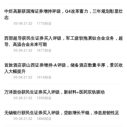
网传昔日百亿公司承认“造假上市”？保荐机构广发证券受牵连
05-08 21:32
1758阅读
中炬高新获国海证券增持评级，Q4改革蓄力，三年规划彰显壮
志
05-08 21:32
1773阅读
西部超导获民生证券买入评级，军工疲软拖累钛合金业务，超
导、高温合金未来可期
05-08 21:32
1677阅读
首旅酒店获山西证券增持-A评级，储备酒店数量丰厚，景区收
入大幅提升
05-08 21:32
1914阅读
万泽股份获民生证券买入评级，新材料+医药双轨驱动
05-08 21:32
1559阅读