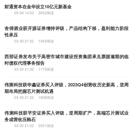
无锡银行获民生证券买入评级，贷款增长平稳，净息差韧性足
05-08 21:32
1866阅读
财通资本在金华设立10亿元新基金
05-06 14:03
2652阅读
舍得酒业获开源证券增持评级，产品结构下移，盈利能力阶段
性承压
03-30 21:32
1493阅读
西部证券发布关于高密市城市建设投资集团承兑票据逾期的临
时债权代理事务报告
03-30 21:32
1175阅读
伟测科技获华鑫证券买入评级，2023Q4创营收历史新高，逆周
期布局把握芯片测试机遇
03-30 21:32
1908阅读