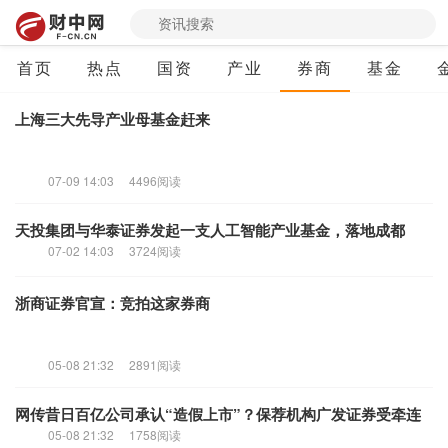
首页
热点
国资
产业
券商
基金
又收罚单！国信证券被暂停新增私募资管产品备案3个月
07-10 21:33
2288阅读
上海三大先导产业母基金赶来
07-09 14:03
4496阅读
天投集团与华泰证券发起一支人工智能产业基金，落地成都
07-02 14:03
3724阅读
浙商证券官宣：竞拍这家券商
05-08 21:32
2891阅读