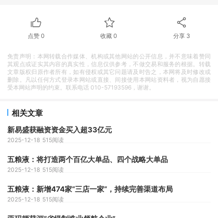
点赞
0
收藏
0
分享
3
免责声明：本网转载合作媒体、机构或其他网站的公开信息，并不意味着赞同
其观点或证实其内容的真实性，信息仅供参考，不做交易和服务的根据。转载
文章版权归原作者所有，如有侵权或其它问题请及时告之，本网将及时修改或
删除。凡以任何方式登录本网站或直接、间接使用本网站资料者，视为自愿接
受本网站声明的约束。联系电话 010-57193596，谢谢。
相关文章
新易盛获融资资金买入超33亿元
2025-12-18
515阅读
五粮液：将打造两个百亿大单品、四个战略大单品
2025-12-18
515阅读
五粮液：新增474家“三店一家”，持续完善渠道布局
2025-12-18
515阅读