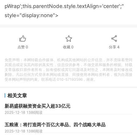
pWrap';this.parentNode.style.textAlign='center';"
style="display:none">
点赞
0
收藏
0
分享
4
免责声明：本网转载合作媒体、机构或其他网站的公开信息，并不意味着赞同
其观点或证实其内容的真实性，信息仅供参考，不做交易和服务的根据。转载
文章版权归原作者所有，如有侵权或其它问题请及时告之，本网将及时修改或
删除。凡以任何方式登录本网站或直接、间接使用本网站资料者，视为自愿接
受本网站声明的约束。联系电话 010-57193596，谢谢。
相关文章
新易盛获融资资金买入超33亿元
2025-12-18
1386阅读
五粮液：将打造两个百亿大单品、四个战略大单品
2025-12-18
1386阅读