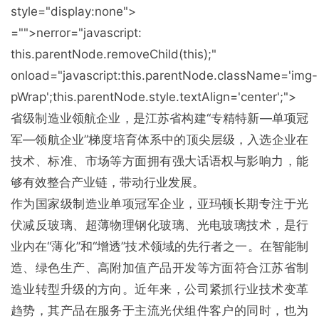
style="display:none">
="">nerror="javas
cript:
this.parentNode.removeChild(this);"
o
nload="javas
cript:this.parentNode.className='img-
pWrap';this.parentNode.style.textAlign='center';">
省级制造业领航企业，是江苏省构建“专精特新—单项冠
军—领航企业”梯度培育体系中的顶尖层级，入选企业在
技术、标准、市场等方面拥有强大话语权与影响力，能
够有效整合产业链，带动行业发展。
作为国家级制造业单项冠军企业，亚玛顿长期专注于光
伏减反玻璃、超薄物理钢化玻璃、光电玻璃技术，是行
业内在“薄化”和“增透”技术领域的先行者之一。在智能制
造、绿色生产、高附加值产品开发等方面符合江苏省制
造业转型升级的方向。近年来，公司紧抓行业技术变革
趋势，其产品在服务于主流光伏组件客户的同时，也为