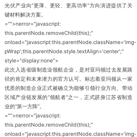
光伏产业向“更薄、更轻、更高功率”方向演进提供了关
键材料解决方案。
="">nerror="javas
cript:
this.parentNode.removeChild(this);"
o
nload="javas
cript:this.parentNode.className='img-
pWrap';this.parentNode.style.textAlign='center';"
style="display:none">
此次入选省级制造业领航企业，是对亚玛顿过去发展路
径的肯定和未来潜力的官方认可。标志着亚玛顿从一家
优质的制造企业正式被确立为能够引领行业方向、带动
区域产业链发展的“领航者”之一，正式跻身江苏省制造
业的“第一方阵”。
="">nerror="javas
cript:
this.parentNode.removeChild(this);"
o
nload="javas
cript:this.parentNode.className='img-