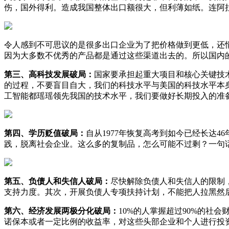
伤，国外得利。造成我国整体出口额很大，但利薄如纸。连阿
令人感到不可思议的是很多出口企业为了把价格做到更低，还
因为大多数不优秀的产品都是通过这些渠道出去的。所以国内
第三、高科技发展破局：
国家要承担起重大项目和核心关键技
的过程，不要盲目自大，我们的科技水平与美国的科技水平本
工智能都瑶瑶领先我国的技术水平，我们要做好长期投入的准
第四、学历贬值破局：
自从1977年恢复高考到如今已经长达
践，脱离社会企业。这么多的复制品，怎么可能不过剩？一句
第五、负债人和失信人破局：
尽快解除负债人和失信人的限制
支持力度。其次，开展负债人专项扶持计划，不能把人拉黑然
第六、经济发展两极分化破局：
10%的人掌握超过90%的社
诺保本或者一定比例的收益率，对这些头部企业和个人进行投