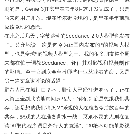
本市场对游戏公司和游戏引擎开发商的恐慌性抛售。讽
刺的是，Genie 3其实早在去年8月就开发完成了，只是
尚未向用户开放。现在华尔街兑现的，是早在半年前就
应该兑现的恐慌。
在此之后几天，字节跳动的Seedance 2.0大模型也发布
了。公允地说，这是迄今为止国内发布的*的视频大模
型，也是全球*的视频大模型之一。我的很多朋友整个周
末都在忙于调教Seedance、评估其对影视和视频制作
的影响。至于它到底会革掉哪些行业从业者的命，又是
另一篇文章该讨论的话题了。
野蛮人已在城门口？不，野蛮人已经打进罗马了，正在
大街上全副武装地询问罗马人：“你们到底是想跟我们共
存，还是想被我们消灭？”乐观的人在准备今后数百年的
共存，悲观的人在准备背水一战，冥顽不灵的人则在复
读“AI取代程序员是外行人的意淫”、“AI绝不可能革影视