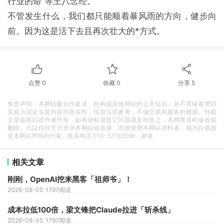
行业的命”等王八念经。
不管发生什么，我们都只能顺着暴风雨的方向，健步向
前。因为这是活下去且再次壮大的*方式。
点赞
0
收藏
0
分享
5
免责声明：本网转载合作媒体、机构或其他网站的公开信息，并不意味着赞同
其观点或证实其内容的真实性，信息仅供参考，不做交易和服务的根据。转载
文章版权归原作者所有，如有侵权或其它问题请及时告之，本网将及时修改或
删除。凡以任何方式登录本网站或直接、间接使用本网站资料者，视为自愿接
受本网站声明的约束。联系电话 010-57193596，谢谢。
相关文章
刚刚，OpenAI挖来黑客「祖师爷」！
2026-08-05
1797阅读
成本拉低100倍，梁文锋把Claude拉进「斩杀线」
2026-08-05
1797阅读