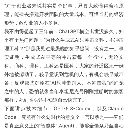
“对于创业者来说其实是个好事，只要大致懂得编程原
理，能省去搭建开发团队的大量成本。可惜当前的经济
形势，敢创业的人不多啊。”
我不由得想起了三年前，ChatGPT横空出世没多久，知
乎有个热门问题：“为什么生成式AI只冲击文科，不冲击
理工科？”那是我见过最愚蠢的知乎提问，没有之一。事
实证明，生成式AI平等的冲击着每一个行业，无论文
科、商科、理科、工科还是医科，大家的舒适区无一例
外地被撼动了。较早意识到危机的人，有机会较早做准
备；反观那些沉溺在“AI只冲击别人、不冲击我”的幻觉
之中的人，恐怕就像当年泰坦尼克号刚刚撞船时的旅客
那样，死到临头还不知道自己快完了。
下面讲点技术细节：GPT-5.3-Codex，以及Claude
Code，究竟有什么划时代的意义？一言以蔽之——它们
是真正意义上的“智能体”(Agent)，能够全链条乃至自动