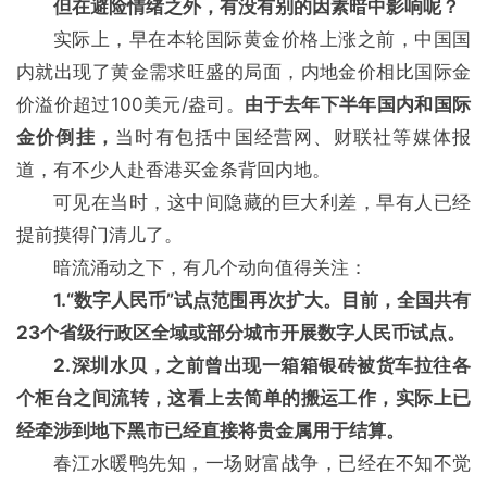
但在避险情绪之外，有没有别的因素暗中影响呢？
实际上，早在本轮国际黄金价格上涨之前，中国国
内就出现了黄金需求旺盛的局面，内地金价相比国际金
价溢价超过100美元/盎司。
由于去年下半年国内和国际
金价倒挂，
当时有包括中国经营网、财联社等媒体报
道，有不少人赴香港买金条背回内地。
可见在当时，这中间隐藏的巨大利差，早有人已经
提前摸得门清儿了。
暗流涌动之下，有几个动向值得关注：
1.“数字人民币”试点范围再次扩大。目前，全国共有
23个省级行政区全域或部分城市开展数字人民币试点。
2.深圳水贝，之前曾出现一箱箱银砖被货车拉往各
个柜台之间流转，这看上去简单的搬运工作，实际上已
经牵涉到地下黑市已经直接将贵金属用于结算。
春江水暖鸭先知，一场财富战争，已经在不知不觉