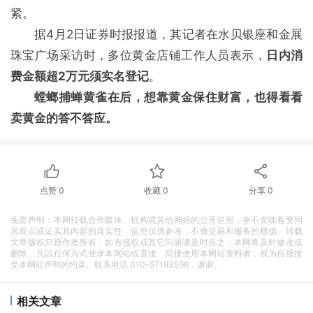
紧。
据4月2日证券时报报道，其记者在水贝银座和金展
珠宝广场采访时，多位黄金店铺工作人员表示，
日内消
费金额超2万元须实名登记
。
螳螂捕蝉黄雀在后，想靠黄金保住财富，也得看看
卖黄金的答不答应。
点赞
0
收藏
0
分享
0
免责声明：本网转载合作媒体、机构或其他网站的公开信息，并不意味着赞同
其观点或证实其内容的真实性，信息仅供参考，不做交易和服务的根据。转载
文章版权归原作者所有，如有侵权或其它问题请及时告之，本网将及时修改或
删除。凡以任何方式登录本网站或直接、间接使用本网站资料者，视为自愿接
受本网站声明的约束。联系电话 010-57193596，谢谢。
相关文章