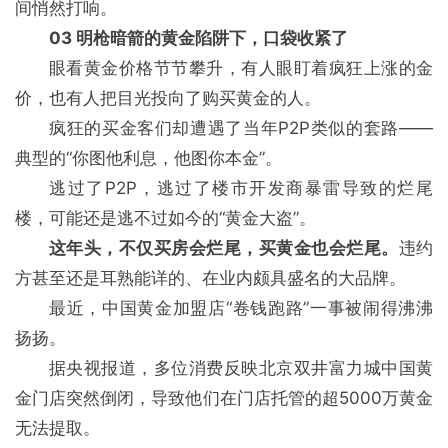
间悄然打响。
03 明枪暗箭的黄金陷阱下，口袋收紧了
眼看黄金价格节节攀升，有人眼盯着疯狂上涨的金
价，也有人把目光投向了购买黄金的人。
疯狂的买金客们却遭遇了当年P2P类似的套路——
典型的“你图他利息，他图你本金”。
逃过了P2P，逃过了楼市开发商暴雷导致的烂尾
楼，可能还是逃不过如今的“黄金大盗”。
这年头，不仅买房会烂尾，买黄金也会烂尾。
违约
方甚至还是耳熟能详的、在业内颇具盛名的大品牌。
最近，中国黄金加盟店“卷钱跑路”一事被闹得沸沸
扬扬。
据央视报道，多位消费反映北京双井富力城中国黄
金门店突然倒闭，导致他们在门店托管的超5000万黄金
无法提取。