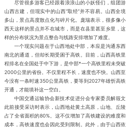
尽管很多游客已经跟着浪浪山的小妖怪们，组团游
山西古建，但现实中的山西“取经”并不容易。山西全境
多山，景点高度散点化与碎片化。庞瑞表示，很多像小
西天这样的景点并不在城市，而是在县里甚至乡里，这
样的分布状况为景点整合与线路安排增加了难度。
一个现实问题在于山西地处中部，本应是沟通东西
南北的通道，但却长期受困于高铁。目前，山西高铁里
程排名在全国处于中下游，是中部*一个高铁里程未突破
2000公里的省份。不仅里程不长，速度也不快。山西至
今没有一条时速350公里高铁，要等到2027年雄忻高铁
开通，才能填补这一空白。
中国交通运输协会新技术促进分会专家委员解筱文
此前接受采访时表示，山西地处黄土高原，山地、丘陵
占了全省面积的80%。这不仅增加了高铁建设的难度和
成本，高铁速度也会因此受到限制。此外，由于山西依