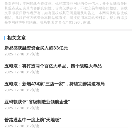
免责声明：本网转载合作媒体、机构或其他网站的公开信息，并不意味着赞同
其观点或证实其内容的真实性，信息仅供参考，不做交易和服务的根据。转载
文章版权归原作者所有，如有侵权或其它问题请及时告之，本网将及时修改或
删除。凡以任何方式登录本网站或直接、间接使用本网站资料者，视为自愿接
受本网站声明的约束。联系电话 010-57193596，谢谢。
相关文章
新易盛获融资资金买入超33亿元
2025-12-18
317阅读
五粮液：将打造两个百亿大单品、四个战略大单品
2025-12-18
317阅读
五粮液：新增474家“三店一家”，持续完善渠道布局
2025-12-18
317阅读
亚玛顿获评“省级制造业领航企业”
2025-12-18
317阅读
普路通盘中一度上演“天地板”
2025-12-18
317阅读