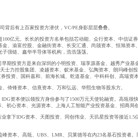
司背后有上百家投资方潜伏，VC/PE身影层层叠叠。
超100亿元。长长的投资方名单包括芯动能、众行资本、中信证
基金、渝富控股、金融街资本、长安汇通、尚颀资本、恒旭资本
光子强链、鑫华半导体等机构，浩浩荡荡。
司早期投资方是来自深圳的小明投资、瑞享源基金、越秀产业基金
天士力控股集团、凌越资本、蚁米基金、弘陶资本、朗玛峰创投
证券投资、国科嘉和、前海长城、乾道基金、中科科创、高瑞资
金、倚锋资本、信熹资本、万和弘远、华熙生物等股东方。
IDG资本便以领投方身份参与了1500万元天使轮融资。高瓴很快
际、初心资本、光源资本、上海人工智能产业投资基金、招商局创
马茶业拿下IDG资本、天图投资、同创伟业、天玑星投资等接近1
峰资本、高瓴、UBS、LMR、贝莱德等在内23名基石投资者