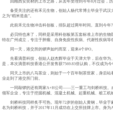
回顾西安奕材的上市之路，从去年受理到今年8月过会，历
备受关注的还有禾元生物，创始人杨代常博士毕业于武汉大
之为“稻米造血”。
此前禾元生物冲击科创板，排队超过两年时间。直到今年
必贝特也来了，同样是采用科创板第五套标准上市的生物医
特在广州成立，专注于肿瘤、自身免疫性疾病、代谢性疾病等
同一天，港交所的锣声如约而至，迎来4个IPO。
先看滴普科技，创始人赵杰辉毕业于天津大学，后在华为、
是，本次滴普科技香港公开发售获7569.83倍认购，不仅成为今
同天上市的八马茶业，则始于一个百年制茶世家，身后站着
业走到了港交所门前。
一同敲锣的还有两家A+H公司——三一重工与剑桥科技。
领军企业，专注于挖掘机械、混凝土机械、起重机械、桩工机械
剑桥科技同样炙手可热。现年72岁的创始人黄钢，毕业于
名为剑桥科技，并于2017年11月成功在上交所挂牌上市。身为A