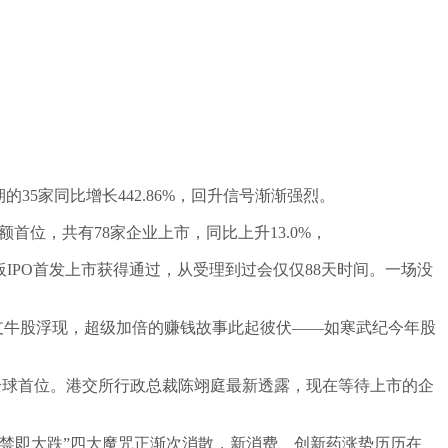
期的35家同比增长442.86%，回升信号渐渐强烈。
首位，共有78家企业上市，同比上升13.0%，
IPO首发上市获得通过，从受理到过会仅仅88天时间。一场没
支支牛股浮现，超级加倍的赚钱故事此起彼伏——如寒武纪今年股
列全球首位。港交所行政总裁陈翊庭最新透露，现在等待上市的企
禁即大跌”四大魔咒正渐次消散，新消费、创新药涨势历历在