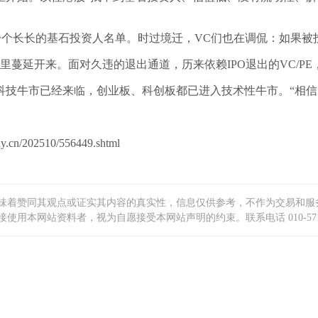
一个长长的基石投资人名单。时过境迁，VC们也在调侃：如果
里蔓延开来。面对久违的退出通道，历来依赖IPO退出的VC/PE
技牛市已经来临，创业板、科创板都已进入技术性牛市。“相信国
02510/556449.shtml
味着赞同其观点或证实其内容的真实性，信息仅供参考，不作为交易和服
本网站资料者，视为自愿接受本网站声明的约束。联系电话 010-5719