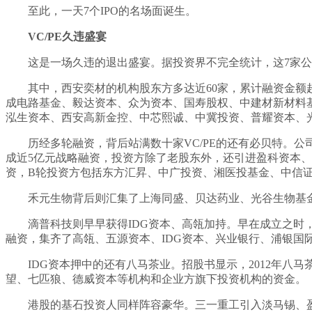
至此，一天7个IPO的名场面诞生。
VC/PE久违盛宴
这是一场久违的退出盛宴。据投资界不完全统计，这7家公
其中，西安奕材的机构股东方多达近60家，累计融资金额
成电路基金、毅达资本、众为资本、国寿股权、中建材新材料
泓生资本、西安高新金控、中芯熙诚、中冀投资、普耀资本、
历经多轮融资，背后站满数十家VC/PE的还有必贝特。公
成近5亿元战略融资，投资方除了老股东外，还引进盈科资本、
资，B轮投资方包括东方汇昇、中广投资、湘医投基金、中信
禾元生物背后则汇集了上海同盛、贝达药业、光谷生物基
滴普科技则早早获得IDG资本、高瓴加持。早在成立之时，
融资，集齐了高瓴、五源资本、IDG资本、兴业银行、浦银国
IDG资本押中的还有八马茶业。招股书显示，2012年八
望、七匹狼、德威资本等机构和企业方旗下投资机构的资金。
港股的基石投资人同样阵容豪华。三一重工引入淡马锡、盈