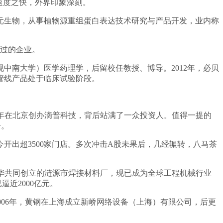
速度之快，外界印象深刻。
禾元生物，从事植物源重组蛋白表达技术研究与产品开发，业内称
通过的企业。
中南大学）医学药理学，后留校任教授、博导。2012年，必贝
管线产品处于临床试验阶段。
8年在北京创办滴普科技，背后站满了一众投资人。值得一提的
一。
开出超3500家门店。多次冲击A股未果后，几经辗转，八马茶
金华共同创立的涟源市焊接材料厂，现已成为全球工程机械行业
近2000亿元。
006年，黄钢在上海成立新峤网络设备（上海）有限公司，后更