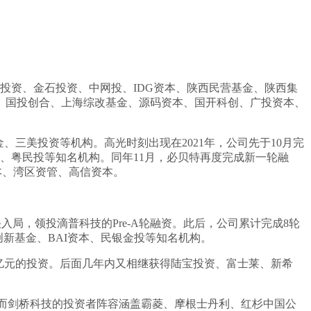
券投资、金石投资、中网投、IDG资本、陕西民营基金、陕西集
、国投创合、上海综改基金、源码资本、国开科创、广投资本、
、三美投资等机构。高光时刻出现在2021年，公司先于10月完
、粤民投等知名机构。同年11月，必贝特再度完成新一轮融
本、湾区资管、高信资本。
入局，领投滴普科技的Pre-A轮融资。此后，公司累计完成8轮
新基金、BAI资本、民银金投等知名机构。
.5亿元的投资。后面几年内又相继获得陆宝投资、富士莱、新希
。而剑桥科技的投资者阵容涵盖霸菱、摩根士丹利、红杉中国公