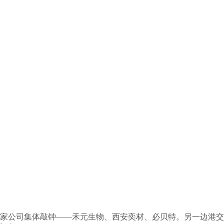
来3家公司集体敲钟——禾元生物、西安奕材、必贝特。另一边港