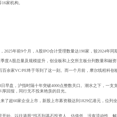
等16家机构。
2025年前9个月，A股IPO合计受理数量达190家，较2024年同
前三季度A股总量及规模提升，创业板和上交所主板分列数量和融资额
百余家VC/PE终于等到了这一刻。而一个月前，摩尔线程科创板
28日早盘，沪指时隔十年突破4000点整数关口。潮水之下，一
了丰厚回报，同行无不投来艳羡的目光。
迎来了超60家企业上市，新股上市募资额达到1829亿港元，位
里开始。以往港股“找不到基石投资人、估值低、没有流动性、解