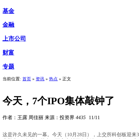
基金
金融
上市公司
财富
专题
当前位置:
首页
»
资讯
»
热点
» 正文
今天，7个IPO集体敲钟了
作者：王露 周佳丽 来源：投资界
4435
11/11
这是许久未见的一幕。今天（10月28日），上交所科创板迎