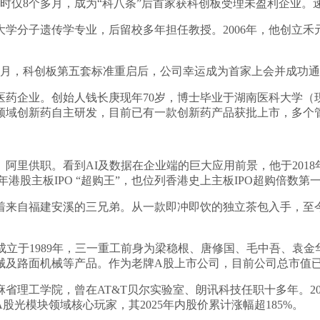
时仅8个多月，成为“科八条”后首家获科创板受理未盈利企业。
学分子遗传学专业，后留校多年担任教授。2006年，他创立
7月，科创板第五套标准重启后，公司幸运成为首家上会并成功
药企业。创始人钱长庚现年70岁，博士毕业于湖南医科大学（现
领域创新药自主研发，目前已有一款创新药产品获批上市，多个
阿里供职。看到AI及数据在企业端的巨大应用前景，他于201
年港股主板IPO “超购王”，也位列香港史上主板IPO超购倍数第
来自福建安溪的三兄弟。从一款即冲即饮的独立茶包入手，至今
成立于1989年，三一重工前身为梁稳根、唐修国、毛中吾、袁
及路面机械等产品。作为老牌A股上市公司，目前公司总市值已逼
麻省理工学院，曾在AT&T贝尔实验室、朗讯科技任职十多年。2
股光模块领域核心玩家，其2025年内股价累计涨幅超185%。