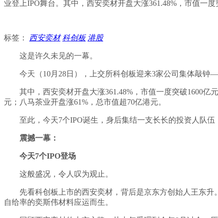
业登上IPO舞台。其中，西安奕材开盘大涨361.48%，市值一度
标签：
西安奕材
科创板
港股
这是许久未见的一幕。
今天（10月28日），上交所科创板迎来3家公司集体敲
其中，西安奕材开盘大涨361.48%，市值一度突破1600亿
元；八马茶业开盘涨61%，总市值超70亿港元。
至此，今天7个IPO诞生，身后集结一支长长的投资人队
震撼一幕：
今天7个IPO登场
这般盛况，令人叹为观止。
先看科创板上市的西安奕材，背后是京东方创始人王东升。
自给率的奕斯伟材料应运而生。