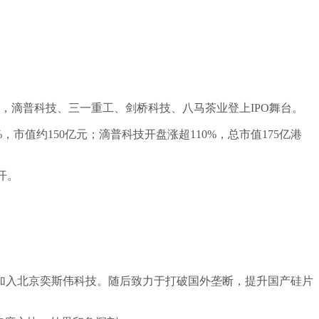
，滴普科技、三一重工、剑桥科技、八马茶业登上IPO舞台。
%，市值约150亿元；滴普科技开盘涨超110%，总市值175亿港
开。
邀加入北京奕斯伟科技。随后致力于打破国外垄断，提升国产硅片