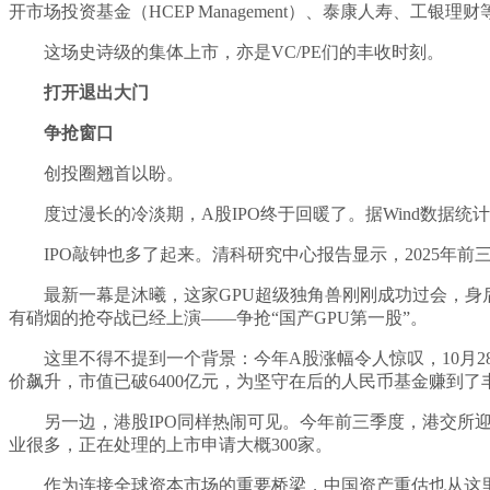
开市场投资基金（HCEP Management）、泰康人寿、工银理财
这场史诗级的集体上市，亦是VC/PE们的丰收时刻。
打开退出大门
争抢窗口
创投圈翘首以盼。
度过漫长的冷淡期，A股IPO终于回暖了。据Wind数据统计，
IPO敲钟也多了起来。清科研究中心报告显示，2025年
最新一幕是沐曦，这家GPU超级独角兽刚刚成功过会，身后
有硝烟的抢夺战已经上演——争抢“国产GPU第一股”。
这里不得不提到一个背景：今年A股涨幅令人惊叹，10月
价飙升，市值已破6400亿元，为坚守在后的人民币基金赚到
另一边，港股IPO同样热闹可见。今年前三季度，港交所
业很多，正在处理的上市申请大概300家。
作为连接全球资本市场的重要桥梁，中国资产重估也从这