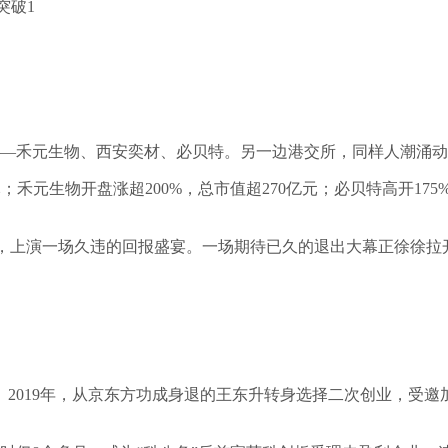
突破1
钟——禾元生物、西安奕材、必贝特。另一边港交所，同样人潮涌动
元；禾元生物开盘涨超200%，总市值超270亿元；必贝特高开175
伍，上演一场久违的回报盛宴。一场期待已久的退出大幕正徐徐拉
2019年，从京东方功成身退的王东升转身选择二次创业，受