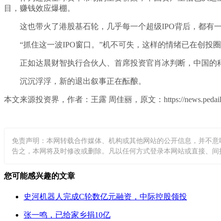
目，赚钱效应爆棚。
这也带火了港股基石轮，几乎每一个超级IPO背后，都有
“抓住这一波IPO窗口。”机不可失，这样的情绪已在创投圈
正如达晨财智执行合伙人、首席投资官肖冰判断，中国的科
沉沉浮浮，新的退出叙事正在酝酿。
本文来源投资界，作者：王露 周佳丽，原文：https://news.pedaily.cn/2
免责声明：本网转载合作媒体、机构或其他网站的公开信息，并不意
告之，本网将及时修改或删除。凡以任何方式登录本网站或直接、间接使用
您可能感兴趣的文章
史河机器人完成C轮数亿元融资，中际控股领投
张一鸣，已给家乡捐10亿