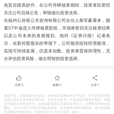
免盲目跟风炒作。在公司停牌核查期间，投资者应密切
关注公司后续公告，审慎做出投资决策。
在福州公孙策公关咨询有限公司合伙人詹军豪看来，随
着ST中迪进入停牌核查阶段，市场将密切关注核查结果
以及公司未来的发展规划。他对《证券日报》记者表
示，在新控股股东的带领下，公司能否扭转经营困境，
实现可持续发展，仍是未知数。投资者需保持理性，充
分评估投资风险，做出明智的投资选择。
点赞
0
收藏
0
分享
1
免责声明：本网转载合作媒体、机构或其他网站的公开信息，并不意味着赞同
其观点或证实其内容的真实性，信息仅供参考，不做交易和服务的根据。转载
文章版权归原作者所有，如有侵权或其它问题请及时告之，本网将及时修改或
删除。凡以任何方式登录本网站或直接、间接使用本网站资料者，视为自愿接
受本网站声明的约束。联系电话 010-57193596，谢谢。