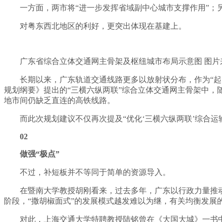
一方面，两市将“进一步发挥省域副中心城市支撑作用”；
对粤东西北地区的利好，更突出体现在基建上。
广东省综合立体交通网主骨架及枢纽城市布局示意图 图
长期以来，广东轨道交通线路更多以放射状分布，作为“起
规划纲要》提出的“三横六纵两联”综合立体交通网主骨架中
地市间仍缺乏直连的高铁线路。
而此次规划建议不仅再次提及“优化‘三横六纵两联’综合
02
做强“极点”
不过，补短板并不等同于简单的资源导入。
在暨南大学教授胡刚看来，过去多年，广东以行政力量推
阶段，“撒胡椒面式”的发展模式越发难以为继，有关均衡发展
对此，上海交通大学特聘教授陆铭曾在《大国大城》一书中