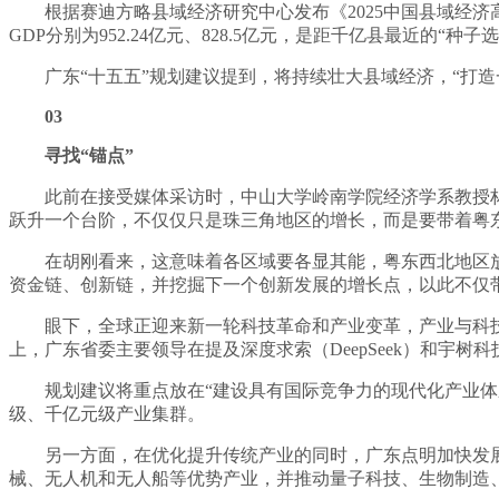
根据赛迪方略县域经济研究中心发布《2025中国县域经
GDP分别为952.24亿元、828.5亿元，是距千亿县最近的“种子
广东“十五五”规划建议提到，将持续壮大县域经济，“打
03
寻找“锚点”
此前在接受媒体采访时，中山大学岭南学院经济学系教授
跃升一个台阶，不仅仅只是珠三角地区的增长，而是要带着粤
在胡刚看来，这意味着各区域要各显其能，粤东西北地区
资金链、创新链，并挖掘下一个创新发展的增长点，以此不仅
眼下，全球正迎来新一轮科技革命和产业变革，产业与科技
上，广东省委主要领导在提及深度求索（DeepSeek）和宇
规划建议将重点放在“建设具有国际竞争力的现代化产业体
级、千亿元级产业集群。
另一方面，在优化提升传统产业的同时，广东点明加快发
械、无人机和无人船等优势产业，并推动量子科技、生物制造