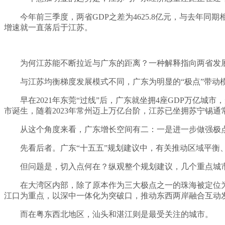
今年前三季度，两省GDP之差为4625.8亿元，与去年同
增速就一直落后于江苏。
为何江苏能不断拉近与广东的距离？一种解释指向两省发
与江苏均衡梯度发展模式不同，广东为明显的“极点”带动
早在2021年东莞“过线”后，广东就坐拥4座GDP万亿城
市诞生，随着2023年常州迈上万亿台阶，江苏已坐拥苏宁锡通
从这个角度来看，广东增长空间有二：一是进一步做强极
先看后者。广东“十五五”规划建议中，有关推动区域平
但问题是，切入点何在？纵观整个规划建议，几个重点城
在大湾区内部，除了原本作为三大极点之一的珠海被定位为
江口为重点，以深中一体化为突破口，推动东西两岸融合互动
而在粤东西北地区，汕头和湛江则是最受关注的城市。