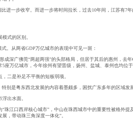
期相比进一步收窄。而进一步将时间拉长，过去10年间，江苏有7年
展模式的区别。
模式。从两省GDP万亿城市的表现中可见一斑：
市，形成深广佛莞“两超两强”的头部格局，但居于其后的惠州，去年
常5座万亿城市，今年徐州有望晋级，扬州、盐城、泰州也均位于“7
点，二是补足不平衡的短板弱项。
衡、特别是粤东西北发展的内容着墨颇多，困扰广东多年的区域发
市浮出水面。
“珠江口西岸核心城市”，中山在珠西城市中的重要性被格外提及。
发展，带动珠三角深度一体化”。