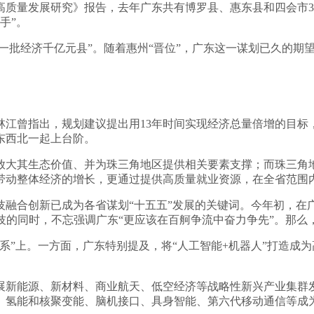
济高质量发展研究》报告，去年广东共有博罗县、惠东县和四会市
选手”。
造一批经济千亿元县”。随着惠州“晋位”，广东这一谋划已久的期
林江曾指出，规划建议提出用13年时间实现经济总量倍增的目标
东西北一起上台阶。
放大其生态价值、并为珠三角地区提供相关要素支撑；而珠三角
带动整体经济的增长，更通过提供高质量就业资源，在全省范围
融合创新已成为各省谋划“十五五”发展的关键词。今年初，在广
树科技的同时，不忘强调广东“更应该在百舸争流中奋力争先”。那
系”上。一方面，广东特别提及，将“人工智能+机器人”打造成
展新能源、新材料、商业航天、低空经济等战略性新兴产业集群
、氢能和核聚变能、脑机接口、具身智能、第六代移动通信等成