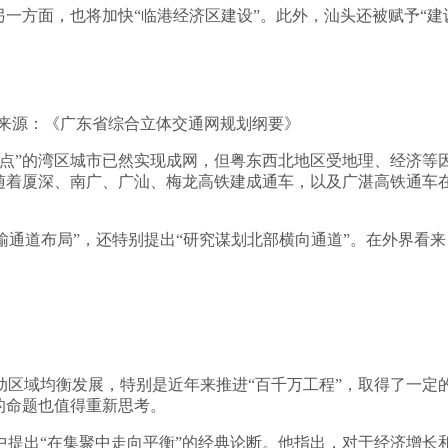
另一方面，也将加快“临港经济区建设”。此外，汕头还被赋予“建
片来源：《广东省综合立体交通网规划纲要》
点”的湾区城市已然实现成网，但粤东西北地区受地理、经济等
，随着厦深、南广、广汕、梅龙高铁建成通车，以及广湛高铁通车
运输通道布局”，还特别提出“研究谋划北部横向通道”。在外界看
动区域均衡发展，特别是近年来推进“百千万工程”，取得了一定
的命题也值得重新思考。
提出“在集聚中走向平衡”的经典论断。他指出，对于经济增长