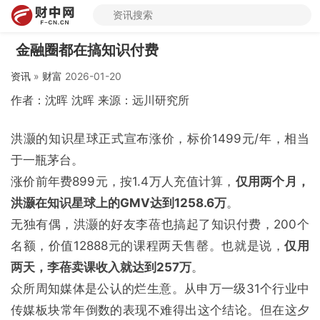
金融圈都在搞知识付费
资讯
»
财富
2026-01-20
作者：沈晖 沈晖 来源：远川研究所
洪灏的知识星球正式宣布涨价，标价1499元/年，相当
于一瓶茅台。
涨价前年费899元，按1.4万人充值计算，
仅用两个月，
洪灏在知识星球上的
GMV
达到1258.6万
。
无独有偶，洪灏的好友李蓓也搞起了知识付费，200个
名额，价值12888元的课程两天售罄。也就是说，
仅用
两天，李蓓卖课收入就达到257万
。
众所周知媒体是公认的烂生意。从申万一级31个行业中
传媒板块常年倒数的表现不难得出这个结论。但在这夕