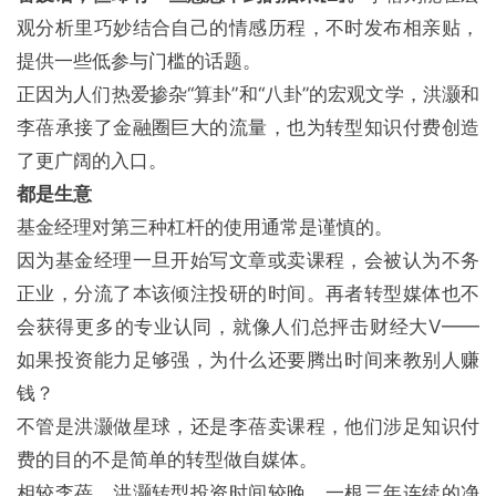
观分析里巧妙结合自己的情感历程，不时发布相亲贴，
提供一些低参与门槛的话题。
正因为人们热爱掺杂“算卦”和“八卦”的宏观文学，洪灏和
李蓓承接了金融圈巨大的流量，也为转型知识付费创造
了更广阔的入口。
都是生意
基金经理对第三种杠杆的使用通常是谨慎的。
因为基金经理一旦开始写文章或卖课程，会被认为不务
正业，分流了本该倾注投研的时间。再者转型媒体也不
会获得更多的专业认同，就像人们总抨击财经大V——
如果投资能力足够强，为什么还要腾出时间来教别人赚
钱？
不管是洪灏做星球，还是李蓓卖课程，他们涉足知识付
费的目的不是简单的转型做自媒体。
相较李蓓，洪灏转型投资时间较晚，一根三年连续的净