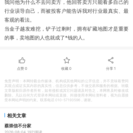
我问他为什么不去问卖方，他回答卖方只能看多自己的
行业误导自己，而被投客户能告诉我对行业最真实、最
客观的看法。
当金子越发难挖，铲子过剩时，拥有矿藏地图才是重要
的事，卖地图的人也就成了*钱的人。
点赞
0
收藏
0
分享
1
免责声明：本网转载合作媒体、机构或其他网站的公开信息，并不意味着赞同
其观点或证实其内容的真实性，信息仅供参考，不做交易和服务的根据。转载
文章版权归原作者所有，如有侵权或其它问题请及时告之，本网将及时修改或
删除。凡以任何方式登录本网站或直接、间接使用本网站资料者，视为自愿接
受本网站声明的约束。联系电话 010-57193596，谢谢。
相关文章
蔡崇信不分家
2026-08-04
1921阅读