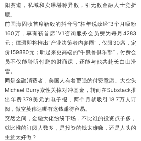
阳赛道，私域和卖课堪称异数，引无数金融人士竞折
腰。
前国海固收首席靳毅的抖音号“柏年说政经”3个月吸粉
160万，享有靳首席1V1咨询服务会员费为每月4283
元；谭珺即将推出“产业决策者内参圈”，仅限30席，定
价159880元；听起来更高端的“牛熊兽俱乐部”，付费会
员不仅能聆听付鹏的财商课，还能与他共赴长白山滑
雪。
同是金融消费者，美国人有着更强的付费意愿。大空头
Michael Burry索性关掉对冲基金，转而在Substack推
出年费379美元的电子报，两个月就吸引18.7万人订
阅，做空英伟达哪有这钱赚得容易。
突然之间，金融大佬纷纷下场，不比谁的投资点子多，
就比谁的订阅人数多，是投资的钱太难赚，还是人头的
生意太好做？