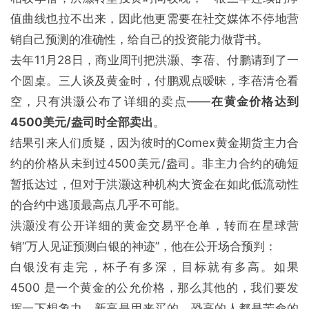
值曲线也拉不出来，因此他更需要在社交媒体不停地营
销自己预测的准确性，给自己的投资能力做背书。
去年11月28日，商业周刊把洪灏、李蓓、付鹏请到了一
个圆桌。三人谈及黄金时，付鹏观点暧昧，李蓓清仓看
空，只有洪灏公布了详细的卖点——
在黄金价格达到
4500美元/盎司时全部卖出
。
结果引来人们质疑，因为彼时的Comex黄金期货主力合
约的价格从未到过4500美元/盎司。非主力合约的确短
暂抵达过，但对于洪灏这种机构大资金在如此低流动性
的合约中逃顶最高点几乎不可能。
洪灏没有公开详细的黄金交易平仓单，转而在星球营
销“万人见证预测白银的神迹”，他在公开场合预判：
白银没有走完，杯子有多深，目标就有多高。如果
4500 是一个黄金的公允价格，那么其他的，我们要发
挥一下想象力，新高是用来买的，恐高的人都是苦命的