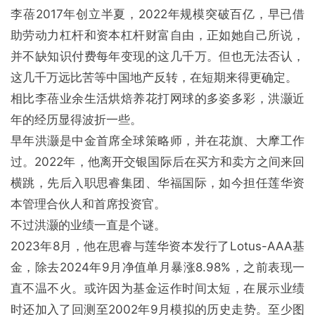
李蓓2017年创立半夏，2022年规模突破百亿，早已借
助劳动力杠杆和资本杠杆财富自由，正如她自己所说，
并不缺知识付费每年变现的这几千万。但也无法否认，
这几千万远比苦等中国地产反转，在短期来得更确定。
相比李蓓业余生活烘焙养花打网球的多姿多彩，洪灏近
年的经历显得波折一些。
早年洪灏是中金首席全球策略师，并在花旗、大摩工作
过。2022年，他离开交银国际后在买方和卖方之间来回
横跳，先后入职思睿集团、华福国际，如今担任莲华资
本管理合伙人和首席投资官。
不过洪灏的业绩一直是个谜。
2023年8月，他在思睿与莲华资本发行了Lotus-AAA基
金，除去2024年9月净值单月暴涨8.98%，之前表现一
直不温不火。或许因为基金运作时间太短，在展示业绩
时还加入了回测至2002年9月模拟的历史走势。至少图