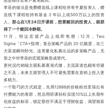
急是稳住老客户避免赎回。
李蓓的做法是免费赠送线上课程给所有半夏投资人，赠
送线下课程给持有基金 2 年以上或500万以上的投资
人。
那么在1月24日开课前，想要赎回的投资人，就获
得了一个赎回冷静期。
11月，明汯宏观产品上线即售罄；12月，Two
Sigma「CTA+指增」复合策略产品的 20 亿额度，在三
大渠道瞬间秒光。这类量化私募出品的多策略产品，无
形之中对李蓓的宏观策略形成替代。
更何况代销端主观私募逐渐式微，主流渠道也颇有些避
之不及，未来主观管理人不可避免需要在直销上投入更
多精力。
一个取巧的方式就是，先用12888的价格粉丝里筛出有
付费能力的客群，然后用听课轻松实现10%以上长期年
化收益的标语，锁定那些不满足于理财收益，渴望致富