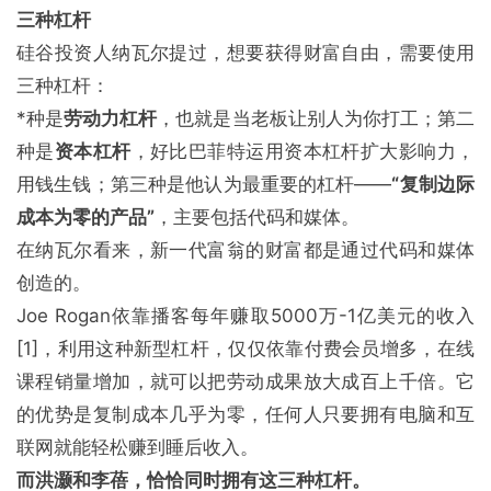
三种杠杆
硅谷投资人纳瓦尔提过，想要获得财富自由，需要使用
三种杠杆：
*种是
劳动力
杠杆
，也就是当老板让别人为你打工；第二
种是
资本杠杆
，好比巴菲特运用资本杠杆扩大影响力，
用钱生钱；第三种是他认为最重要的杠杆——
“复制
边际
成本
为零的产品”
，主要包括代码和媒体。
在纳瓦尔看来，新一代富翁的财富都是通过代码和媒体
创造的。
Joe Rogan依靠播客每年赚取5000万-1亿美元的收入
[1]，利用这种新型杠杆，仅仅依靠付费会员增多，在线
课程销量增加，就可以把劳动成果放大成百上千倍。它
的优势是复制成本几乎为零，任何人只要拥有电脑和互
联网就能轻松赚到睡后收入。
而洪灏和李蓓，恰恰同时拥有这三种
杠杆
。