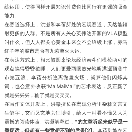
练运用，使得同样开展知识付费也比同行有更强的吸金
能力。
在赛道选择上，洪灏和李蓓所处的宏观赛道，天然能辐
射更多的人群。不是所有人关心英伟达开源的VLA模型
叫什么，但人人都关心黄金未来会不会继续上涨，赤马
红羊年的股市是否有九紫离火大运。
在表达方式上，相比被圆桌论坛经济泰斗们模棱两可的
观点搞得昏昏欲睡，人们更爱两眼放光地听洪灏预测牛
市第五浪、李蓓分析逃离微盘火场，就算他们闪烁其
词，也会意外收获“MaiMaiMai”的艺术表达，反正赢了
就是买买买，输了就是卖卖卖。
在写作文体开发上，洪灏擅长在宏观分析里杂糅文言文
生僻字，玄而又玄地旁征博引，给人一种看不懂又大为
震撼的阅读体验。洪灏解释过，
*的文章听起来似乎是一
番废话，但却有一些意想不到的后果[2]。
李蓓则能在宏