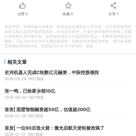
点赞
0
收藏
0
分享
1
免责声明：本网转载合作媒体、机构或其他网站的公开信息，并不意味着赞同
其观点或证实其内容的真实性，信息仅供参考，不做交易和服务的根据。转载
文章版权归原作者所有，如有侵权或其它问题请及时告之，本网将及时修改或
删除。凡以任何方式登录本网站或直接、间接使用本网站资料者，视为自愿接
受本网站声明的约束。联系电话 010-57193596，谢谢。
相关文章
史河机器人完成C轮数亿元融资，中际控股领投
2026-08-04
1907阅读
张一鸣，已给家乡捐10亿
2026-08-04
1907阅读
首发| 面壁智能融资超50亿，估值超200亿
2026-07-28
1907阅读
首发| 一位90后造火箭：微光启航天使轮被抢疯了
2026-07-21
1907阅读