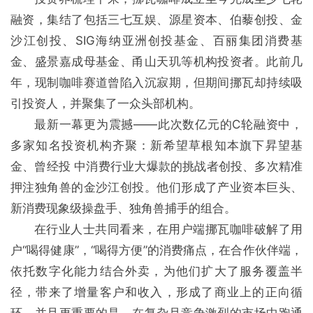
融资，集结了包括三七互娱、源星资本、伯藜创投、金
沙江创投、SIG海纳亚洲创投基金、百丽集团消费基
金、盛景嘉成母基金、甬山天玑等机构投资者。此前几
年，现制咖啡赛道曾陷入沉寂期，但期间挪瓦却持续吸
引投资人，并聚集了一众头部机构。
最新一幕更为震撼——此次数亿元的C轮融资中，
多家知名投资机构齐聚：新希望草根知本旗下昇望基
金、曾经投 中消费行业大爆款的挑战者创投、多次精准
押注独角兽的金沙江创投。他们形成了产业资本巨头、
新消费现象级操盘手、独角兽捕手的组合。
在行业人士共同看来，在用户端挪瓦咖啡破解了用
户“喝得健康”，“喝得方便”的消费痛点，在合作伙伴端，
依托数字化能力结合外卖，为他们扩大了服务覆盖半
径，带来了增量客户和收入，形成了商业上的正向循