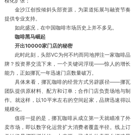
模化扩张；
金沙江创投倾斜头部资源，为渠道拓展与融资节奏
提供专业支持。
如此盛况，在中国咖啡市场历史上并不多见。
咖啡黑马崛起
开出10000家门店的秘密
此时此刻，头部VC为何不约而同地押注一家咖啡品
牌？投资界交流下来，一个关键词浮现——惊人的增长
能力，正如挪瓦一年迅速门店数量破万。
具体来看，挪瓦咖啡的经营方式另辟蹊径——挪瓦
团队提供原材料、配方和订单；合作门店负责场地与制
作。就这样，以10平米左右的空间起家，品牌迅速得以
规模化。
值得一提的是，挪瓦咖啡从成立第一天就瞄准了外
卖市场，即以数字化运营扩大消费者覆盖半径。线上订