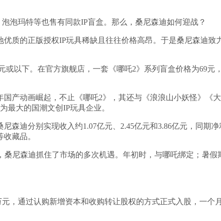
，泡泡玛特等也售有同款IP盲盒。那么，桑尼森迪如何迎战？
优质的正版授权IP玩具稀缺且往往价格高昂。于是桑尼森迪致
元或以下。在官方旗舰店，一套《哪吒2》系列盲盒价格为69元
近年国产动画崛起，不止《哪吒2》，其还与《浪浪山小妖怪》《
迪为最大的国潮文创IP玩具企业。
尼森迪分别实现收入约1.07亿元、2.45亿元和3.86亿元，同期净利润
等收藏品。
。期间，桑尼森迪抓住了市场的多次机遇。年初时，与哪吒绑定；
84万元，通过认购新增资本和收购转让股权的方式正式入股，一个月