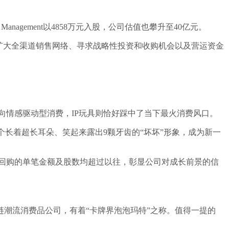
nagement以4858万元入股，公司估值也攀升至40亿元。
扩大全渠道销售网络、寻求战略性投资和收购机会以及营运资金
偏好趋向情感驱动型消费，IP玩具则恰好踩中了当下最火消费风口。
个长着超长耳朵、笑起来露出9颗牙齿的“坏坏”形象，成为新一
本轮回购的单笔金额及股数均超过以往，彰显公司对成长前景的信
全产业链潮流消费品公司，有着“卡牌界泡泡玛特”之称。值得一提的