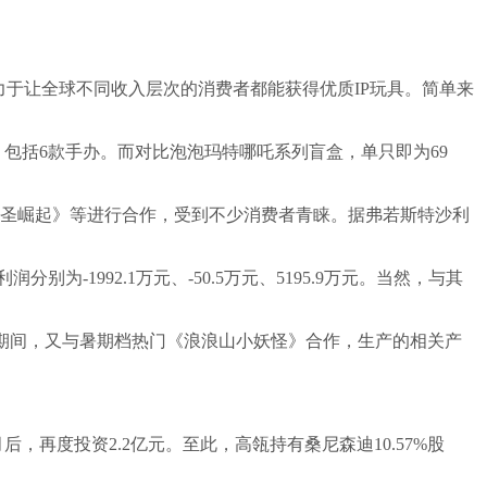
力于让全球不同收入层次的消费者都能获得优质IP玩具。简单来
，包括6款手办。而对比泡泡玛特哪吒系列盲盒，单只即为69
大圣崛起》等进行合作，受到不少消费者青睐。据弗若斯特沙利
分别为-1992.1万元、-50.5万元、5195.9万元。当然，与其
暑假期间，又与暑期档热门《浪浪山小妖怪》合作，生产的相关产
后，再度投资2.2亿元。至此，高瓴持有桑尼森迪10.57%股