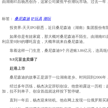
由湖南85后杨杰创办，这家公司聚焦平价潮玩市场。过去一年
标签：
桑尼森迪
IP玩具
潮玩
投资界-天天IPO获悉，近日桑尼森迪（湖南）集团股份
如果你是有娃家庭，那大概对桑尼森迪不陌生。由湖南85
利店里9块9的哪吒盲盒，大概率就来自桑尼森迪。
靠着这样一门生意，桑尼森迪9个月进账3.86亿元，连高
9.9元盲盒卖爆了
赴港上市
桑尼森迪的故事正是源于一位湖南老乡。时间回到2006
经过多年历练，杨杰决定辞职创业。他曾袒露这一历程：
加，拉不到单子。创业首战就这样按下暂停键。
直到一年后，杨杰迎来转机。他在网上发现一位俄罗斯买