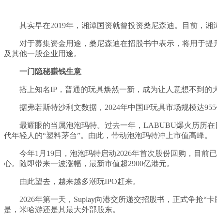
其实早在2019年，湘潭国资就曾投资桑尼森迪。目前，湘潭国资
对于募集资金用途，桑尼森迪在招股书中表示，将用于提
及其他一般企业用途。
一门隐秘赚钱生意
搭上知名IP，普通的玩具焕然一新，成为让人意想不到的
据弗若斯特沙利文数据，2024年中国IP玩具市场规模达95
最耀眼的当属泡泡玛特。过去一年，LABUBU爆火历历
代年轻人的“塑料茅台”。由此，带动泡泡玛特冲上市值高峰。
今年1月19日，泡泡玛特启动2026年首次股份回购，目
心。随即带来一波涨幅，最新市值超2900亿港元。
由此望去，越来越多潮玩IPO赶来。
2026年第一天，Suplay向港交所递交招股书，正式争抢
是，米哈游还是其最大外部股东。