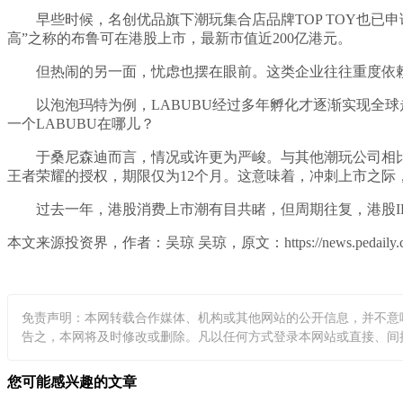
早些时候，名创优品旗下潮玩集合店品牌TOP TOY也已
高”之称的布鲁可在港股上市，最新市值近200亿港元。
但热闹的另一面，忧虑也摆在眼前。这类企业往往重度依赖
以泡泡玛特为例，LABUBU经过多年孵化才逐渐实现全球
一个LABUBU在哪儿？
于桑尼森迪而言，情况或许更为严峻。与其他潮玩公司相比
王者荣耀的授权，期限仅为12个月。这意味着，冲刺上市之际
过去一年，港股消费上市潮有目共睹，但周期往复，港股I
本文来源投资界，作者：吴琼 吴琼，原文：https://news.pedaily.cn/20
免责声明：本网转载合作媒体、机构或其他网站的公开信息，并不意
告之，本网将及时修改或删除。凡以任何方式登录本网站或直接、间接使用
您可能感兴趣的文章