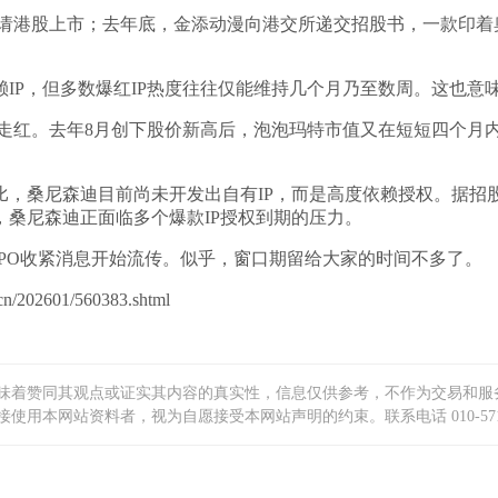
申请港股上市；去年底，金添动漫向港交所递交招股书，一款印着奥
IP，但多数爆红IP热度往往仅能维持几个月乃至数周。这也意味
走红。去年8月创下股价新高后，泡泡玛特市值又在短短四个月内回
，桑尼森迪目前尚未开发出自有IP，而是高度依赖授权。据招股
，桑尼森迪正面临多个爆款IP授权到期的压力。
PO收紧消息开始流传。似乎，窗口期留给大家的时间不多了。
2601/560383.shtml
味着赞同其观点或证实其内容的真实性，信息仅供参考，不作为交易和服
本网站资料者，视为自愿接受本网站声明的约束。联系电话 010-5719