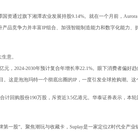
通过旗下湘潭农业发展持股9.14%。就在一个月前，Aurora Ma
升产品竞争力并丰富IP组合、加强智能制造能力和数字化能力、
大生意。
5亿元，2024-2030年预计复合年增长率22.1%。眼下消费者
在目。这是泡泡玛特一个彻底出圈的IP，一度引发全球抢购潮。这
前已合计回购股份190万股，斥资近3.5亿港元。华泰证券表示，
“卡牌第一股”。聚焦潮玩与收藏卡，Suplay是一家定位Z时代