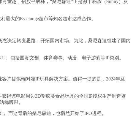
童趣，招股书解释，“桑尼森迪”正是源于杨杰（Sunny）及
最大的Esselunge超市等知名超市达成合作。
，杨杰决定转变思路，开拓国内市场。为此，桑尼森迪组建了国内
品SKU。包括国潮文创、体育赛事、动漫、电子游戏等IP类别。
业客户提供端对端IP玩具解决方案。值得一提的是，2024年及
并获得该电影周边3D塑胶类食品玩具的全国IP授权生产制造资
场站稳脚跟。
”。而这背后的桑尼森迪，也悄然开始了IPO进程。