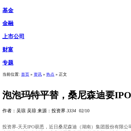
基金
金融
上市公司
财富
专题
当前位置:
首页
»
资讯
»
热点
» 正文
泡泡玛特平替，桑尼森迪要IP
作者：吴琼 吴琼 来源：投资界
3334
02/10
投资界-天天IPO获悉，近日桑尼森迪（湖南）集团股份有限