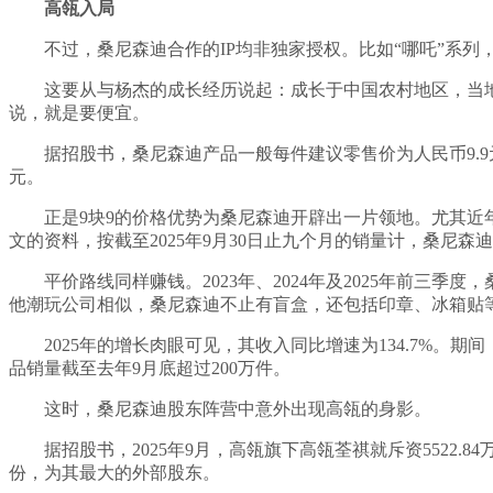
高瓴入局
不过，桑尼森迪合作的IP均非独家授权。比如“哪吒”系列
这要从与杨杰的成长经历说起：成长于中国农村地区，当地
说，就是要便宜。
据招股书，桑尼森迪产品一般每件建议零售价为人民币9.9
元。
正是9块9的价格优势为桑尼森迪开辟出一片领地。尤其
文的资料，按截至2025年9月30日止九个月的销量计，桑尼森
平价路线同样赚钱。2023年、2024年及2025年前三季度，桑
他潮玩公司相似，桑尼森迪不止有盲盒，还包括印章、冰箱贴
2025年的增长肉眼可见，其收入同比增速为134.7%
品销量截至去年9月底超过200万件。
这时，桑尼森迪股东阵营中意外出现高瓴的身影。
据招股书，2025年9月，高瓴旗下高瓴荃祺就斥资5522.
份，为其最大的外部股东。