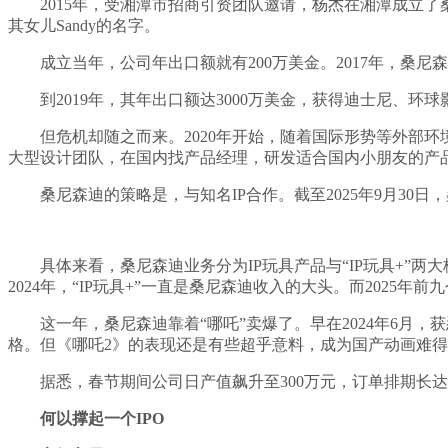
2015年，受湘潭市招商引资团队邀请，杨杰在湘潭成立了
其女儿Sandy的名字。
成立当年，公司年出口额就有200万美金。2017年，桑尼森
到2019年，其年出口额达3000万美金，获得迪士尼、环
但危机却随之而来。2020年开始，随着国际形势等外部
大型设计团队，在国内找产品经理，研发适合国内小朋友的产
桑尼森迪的策略是，与知名IP合作。截至2025年9月30日
具体来看，桑尼森迪业务分为IP玩具产品与“IP玩具+”两
2024年，“IP玩具+”一直是桑尼森迪收入的大头。而2025年前
这一年，桑尼森迪靠着“哪吒”卖爆了。早在2024年6月
格。但《哪吒2》的表现还是有些超乎意料，成为国产动画难得
据悉，春节期间公司日产值飙升至300万元，订单排期长达
何以撑起一个IPO