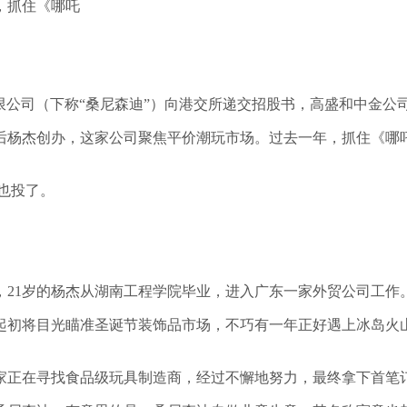
，抓住《哪吒
有限公司（下称“桑尼森迪”）向港交所递交招股书，高盛和中金公
后杨杰创办，这家公司聚焦平价潮玩市场。过去一年，抓住《哪吒
瓴也投了。
年，21岁的杨杰从湖南工程学院毕业，进入广东一家外贸公司工作
起初将目光瞄准圣诞节装饰品市场，不巧有一年正好遇上冰岛火
家正在寻找食品级玩具制造商，经过不懈地努力，最终拿下首笔订