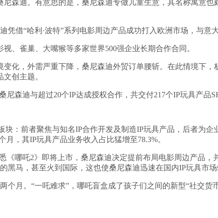
桑尼森迪。有意思的是，桑尼森迪专做儿童生意，其名称寓意也颇有
迪凭借“哈利·波特”系列电影周边产品成功打入欧洲市场，与意大利
球影视、雀巢、大嘴猴等多家世界500强企业长期合作合同。
环境变化，外需严重下降，桑尼森迪外贸订单腰斩。在此情境下
品文创主题。
，桑尼森迪与超过20个IP达成授权合作，共交付217个IP玩具产
大板块：前者聚焦与知名IP合作开发及制造IP玩具产品，后者为企
九个月，其IP玩具产品业务收入占比猛增至78.3%。
，获悉《哪吒2》即将上市，桑尼森迪决定提前布局电影周边产品，
的黑马，甚至火到国际，这也使桑尼森迪迅速在国内IP玩具市
两个月。“一吒难求”，哪吒盲盒成了孩子们之间的新型“社交货币