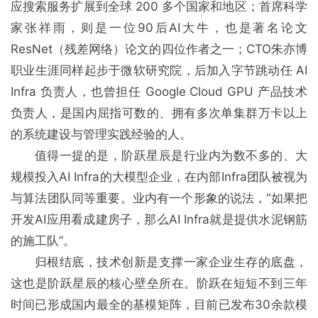
应搜索服务扩展到全球 200 多个国家和地区；首席科学
家张祥⾬，则是一位90后AI大牛，也是著名论⽂
ResNet（残差网络）论⽂的四位作者之⼀；CTO朱亦博
职业生涯同样起步于微软研究院，后加⼊字节跳动任 AI
Infra 负责⼈，也曾担任 Google Cloud GPU 产品技术
负责⼈，是国内屈指可数的、拥有多次单集群万卡以上
的系统建设与管理实践经验的人。
值得一提的是，阶跃星辰是行业内为数不多的、大
规模投入AI Infra的大模型企业，在内部Infra团队被视为
与算法团队同等重要。业内有一个形象的说法，“如果把
开发AI应用看成建房子，那么AI Infra就是提供水泥钢筋
的施工队”。
归根结底，技术创新是支撑一家企业生存的底盘，
这也是阶跃星辰的核心壁垒所在。阶跃在短短不到三年
时间已形成国内最全的基模矩阵，⽬前已发布30余款模