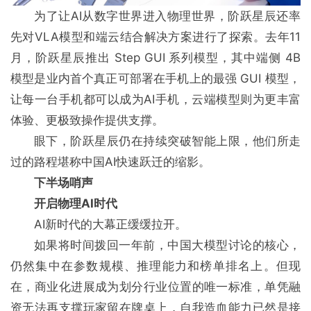
为了让AI从数字世界进入物理世界，阶跃星辰还率
先对VLA模型和端云结合解决方案进行了探索。去年11
月，阶跃星辰推出 Step GUI 系列模型，其中端侧 4B
模型是业内首个真正可部署在手机上的最强 GUI 模型，
让每⼀台⼿机都可以成为AI⼿机，云端模型则为更丰富
体验、更极致操作提供⽀撑。
眼下，阶跃星辰仍在持续突破智能上限，他们所走
过的路程堪称中国AI快速跃迁的缩影。
下半场哨声
开启物理AI时代
AI新时代的大幕正缓缓拉开。
如果将时间拨回一年前，中国大模型讨论的核心，
仍然集中在参数规模、推理能力和榜单排名上。但现
在，商业化进展成为划分行业位置的唯一标准，单凭融
资无法再支撑玩家留在牌桌上，自我造血能力已然是接