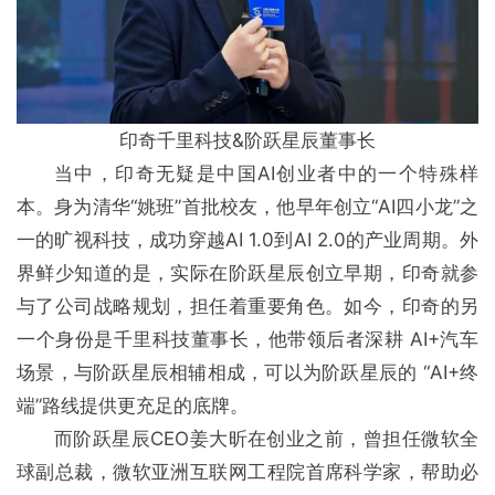
印奇千里科技&阶跃星辰董事长
当中，印奇无疑是中国AI创业者中的一个特殊样
本。身为清华“姚班”首批校友，他早年创立“AI四小龙”之
一的旷视科技，成功穿越AI 1.0到AI 2.0的产业周期。外
界鲜少知道的是，实际在阶跃星辰创立早期，印奇就参
与了公司战略规划，担任着重要角色。如今，印奇的另
一个身份是千里科技董事长，他带领后者深耕 AI+汽⻋
场景，与阶跃星辰相辅相成，可以为阶跃星辰的 “AI+终
端”路线提供更充⾜的底牌。
而阶跃星辰CEO姜⼤昕在创业之前，曾担任微软全
球副总裁，微软亚洲互联⽹⼯程院⾸席科学家，帮助必