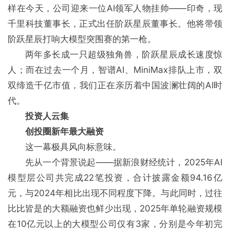
样在今天，公司迎来一位AI领军人物挂帅——印奇，现
千里科技董事长，正式出任阶跃星辰董事长。他将带领
阶跃星辰打响大模型突围赛的第一枪。
两年多长成一只超级独角兽，阶跃星辰成长速度惊
人；而在过去一个月，智谱AI、MiniMax排队上市，双
双缔造千亿市值，我们正在亲历着中国波澜壮阔的AI时
代。
投资人云集
创投圈新年最大融资
这一幕极具风向标意味。
先从一个背景说起——据新浪财经统计，2025年AI
模型层公司共完成22笔投资，合计披露金额94.16亿
元，与2024年相比出现不同程度下降。与此同时，过往
比比皆是的大额融资也鲜少出现，2025年单轮融资规模
在10亿元以上的大模型公司仅有3家，分别是今年初完