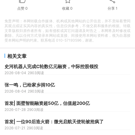
点赞
0
收藏
0
分享
1
免责声明：本网转载合作媒体、机构或其他网站的公开信息，并不意味着赞同
其观点或证实其内容的真实性，信息仅供参考，不做交易和服务的根据。转载
文章版权归原作者所有，如有侵权或其它问题请及时告之，本网将及时修改或
删除。凡以任何方式登录本网站或直接、间接使用本网站资料者，视为自愿接
受本网站声明的约束。联系电话 010-57193596，谢谢。
相关文章
史河机器人完成C轮数亿元融资，中际控股领投
2026-08-04
2903阅读
张一鸣，已给家乡捐10亿
2026-08-04
2903阅读
首发| 面壁智能融资超50亿，估值超200亿
2026-07-28
2903阅读
首发| 一位90后造火箭：微光启航天使轮被抢疯了
2026-07-21
2903阅读