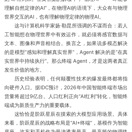
理解自然定律的AI”，在物理AI的语境下，大众有与物理
世界交互的AI，也有理解物理定律的物理AI。
这与计算机科学家扬·勒昆所强调的不谋而合：若人
工智能想在物理世界中有效运作，就必须将感官数据与
文本、图像和声音相结合。换言之，如果说多模态解决
的是模型“感知和理解真实世界”，Agent 解决的是“在真
实世界中持续执⾏”。那么终端 Agent，才是这两者真正
发⽣价值的地⽅。
历史经验表明，任何颠覆性技术的爆发最终都将指
向硬件⼊⼝。据IDC预计，2026年中国智能终端市场出
货量将超过9亿台。人口红利正向“AI红利”转化，智能终
端成为新质生产力的重要载体。
这恰恰是阶跃星辰在摸索的大模型应用场景。具体
来看，阶跃星⾠的战略布局是“AI+终端”，基模作为智能
底座，汽⻋和⼿机作为最渗透率最高、最⾼频的物理终