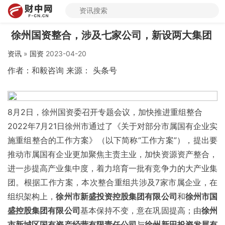
徐州国资整合，涉及七家公司，新设两大集团
资讯
»
国资
2023-04-20
作者：和毅咨询 来源：
头条号
8月2日，徐州国资委召开专题会议，加快推进重组整合
2022年7月21日徐州市通过了《关于对部分市属国有企业实
施重组整合的工作方案》（以下简称“工作方案”），提出要
推动市属国有企业更加聚焦主责主业，加快资源资产整合，
进一步提高产业集中度，着力培育一批有竞争力的大产业集
团。根据工作方案，本次整合重组共涉及7家市属企业，在
组织架构上，
徐州市新盛投资控股集团有限公司
和
徐州市国
盛控股集团有限公司
基本保持不变，意在巩固提高；由
徐州
市新城区国有资产经营有限责任公司
与
徐州新田投资发展有