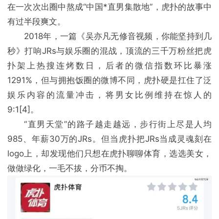
在一次次出圈中熬成“中国*直男集散地”，虎扑的故事中
有过半段爽文。
2018年，一篇《吴亦凡无修音视频，你能坚持到几
秒》打响JRs与娱乐圈的混战，顶流的三千万粉丝把虎
扑架上热搜连烤数日，后者的微信指数环比暴涨
1291%，但与拥抱饭圈的微博不同，虎扑硬是扛住了泛
娱乐内容的流量冲击，将男女比例维持在惊人的
9:1[4]。
“直男天堂”的路子越走越远，步行街上尽是人均
985、年薪30万的JRs。但当虎扑把JRs当成灵魂刻在
logo上，却发现他们只想在虎扑聊聊体育，选选美女，
做做绿化，一毛不拔，分币不掏。