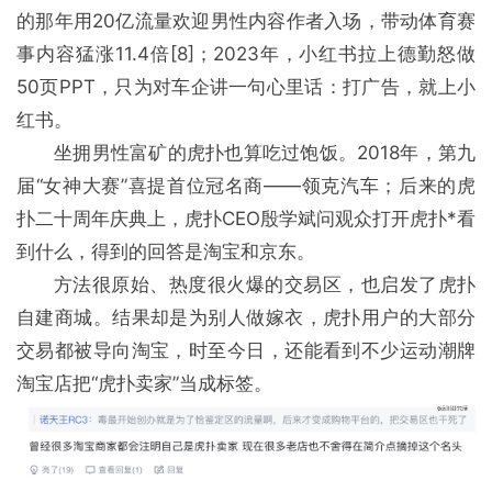
的那年用20亿流量欢迎男性内容作者入场，带动体育赛
事内容猛涨11.4倍[8]；2023年，小红书拉上德勤怒做
50页PPT，只为对车企讲一句心里话：打广告，就上小
红书。
坐拥男性富矿的虎扑也算吃过饱饭。2018年，第九
届“女神大赛”喜提首位冠名商——领克汽车；后来的虎
扑二十周年庆典上，虎扑CEO殷学斌问观众打开虎扑*看
到什么，得到的回答是淘宝和京东。
方法很原始、热度很火爆的交易区，也启发了虎扑
自建商城。结果却是为别人做嫁衣，虎扑用户的大部分
交易都被导向淘宝，时至今日，还能看到不少运动潮牌
淘宝店把“虎扑卖家”当成标签。