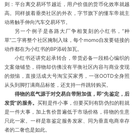
则：平台离交易环节越近，用户价值的货币化效率就越
高。同样披着垂类社区的外衣，字节旗下的懂车帝就主
动将触手伸向汽车交易环节。
另一个例子是各路大厂争相复刻的小红书，“种
草”二字将整个社区腌制入味，每个momo自发要链接的
动作都在为小红书的BP添砖加瓦。
小红书还讲究起承转合，带货必备一段精心编织的
文案做铺垫，得物却仿佛没有平衡社区内容与商业变现
的烦恼，直接活成大号淘宝买家秀，一张OOTD全身照
从头到脚打满商品标签，还支持一件跳转购买。
得物的底气源于对交易自带附加值，即“先鉴定，后
发货”的服务。
买鞋是件小事，但要买到有防伪扣的鞋就
是一件大事，加上售价普遍低于市场价格，得物的生意
只此一家。一样是靠鉴定服务发家、同为垂直电商幸存
者的二奢也是如此。