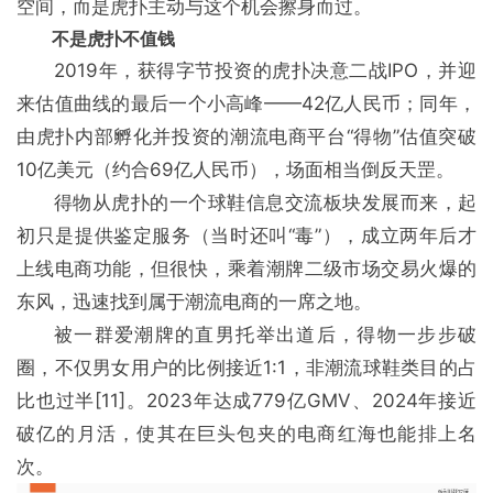
空间，而是虎扑主动与这个机会擦身而过。
不是虎扑不值钱
2019年，获得字节投资的虎扑决意二战IPO，并迎
来估值曲线的最后一个小高峰——42亿人民币；同年，
由虎扑内部孵化并投资的潮流电商平台“得物”估值突破
10亿美元（约合69亿人民币），场面相当倒反天罡。
得物从虎扑的一个球鞋信息交流板块发展而来，起
初只是提供鉴定服务（当时还叫“毒”），成立两年后才
上线电商功能，但很快，乘着潮牌二级市场交易火爆的
东风，迅速找到属于潮流电商的一席之地。
被一群爱潮牌的直男托举出道后，得物一步步破
圈，不仅男女用户的比例接近1:1，非潮流球鞋类目的占
比也过半[11]。2023年达成779亿GMV、2024年接近
破亿的月活，使其在巨头包夹的电商红海也能排上名
次。