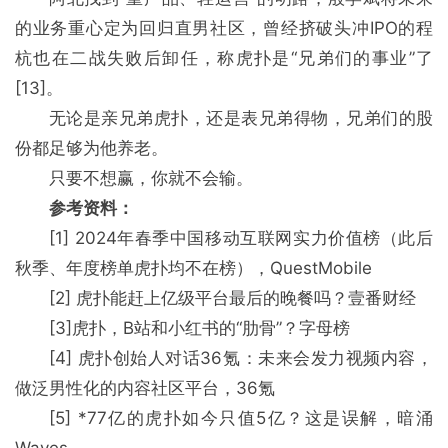
的业务重心定为回归直男社区，曾经挤破头冲IPO的程
杭也在二战失败后卸任，称虎扑是“兄弟们的事业”了
[13]。
无论是亲兄弟虎扑，还是表兄弟得物，兄弟们的股
份都足够为他养老。
只要不想赢，你就不会输。
参考资料：
[1] 2024年春季中国移动互联网实力价值榜（此后
秋季、年度榜单虎扑均不在榜），QuestMobile
[2] 虎扑能赶上亿级平台最后的晚餐吗？壹番财经
[3]虎扑，B站和小红书的“肋骨”？字母榜
[4] 虎扑创始人对话36氪：未来会发力视频内容，
做泛男性化的内容社区平台，36氪
[5] *77亿的虎扑如今只值5亿？这是误解，暗涌
Waves