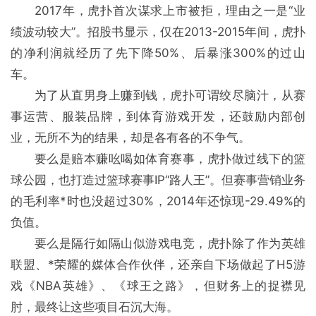
2017年，虎扑首次谋求上市被拒，理由之一是“业
绩波动较大”。招股书显示，仅在2013-2015年间，虎扑
的净利润就经历了先下降50%、后暴涨300%的过山
车。
为了从直男身上赚到钱，虎扑可谓绞尽脑汁，从赛
事运营、服装品牌，到体育游戏开发，还鼓励内部创
业，无所不为的结果，却是各有各的不争气。
要么是赔本赚吆喝如体育赛事，虎扑做过线下的篮
球公园，也打造过篮球赛事IP“路人王”。但赛事营销业务
的毛利率*时也没超过30%，2014年还惊现-29.49%的
负值。
要么是隔行如隔山似游戏电竞，虎扑除了作为英雄
联盟、*荣耀的媒体合作伙伴，还亲自下场做起了H5游
戏《NBA英雄》、《球王之路》，但财务上的捉襟见
肘，最终让这些项目石沉大海。