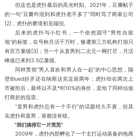
但这也是虎扑最后的高光时刻。2021年，豆瓣帖子
的一句“豆瓣咋混到和虎扑差不多了”同时骂了两家公司
[2]，虎扑的窘境初见端倪。
后来的虎扑与小红书，一个依然固守“男性自留
地”的标签，在号称月活千万时，惨遭第三方机构打假只
有百万量级[3]；另一个从直男到二次元一网打尽，月活
峰值已来到3.5亿量级。
同样贯彻“男人喜欢和男人在一起”的中心思想，隔
壁Blued好歹还在纳斯达克逗留两年；虎扑却在两次上
市被拒后，最终以不及*时10%的身价，卖给了同样估值
打两折的迅雷。
“直男和虎扑总有一个不行”的话题经久不衰，但其
实虎扑和直男，谁都没有错。
“我们搞得它一片荒芜”
2009年，虎扑内部孵化了一个主打运动装备的电商