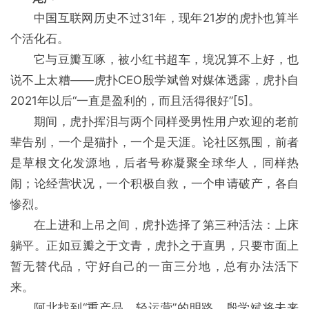
中国互联网历史不过31年，现年21岁的虎扑也算半
个活化石。
它与豆瓣互啄，被小红书超车，境况算不上好，也
说不上太糟——虎扑CEO殷学斌曾对媒体透露，虎扑自
2021年以后“一直是盈利的，而且活得很好”[5]。
期间，虎扑挥泪与两个同样受男性用户欢迎的老前
辈告别，一个是猫扑，一个是天涯。论社区氛围，前者
是草根文化发源地，后者号称凝聚全球华人，同样热
闹；论经营状况，一个积极自救，一个申请破产，各自
惨烈。
在上进和上吊之间，虎扑选择了第三种活法：上床
躺平。正如豆瓣之于文青，虎扑之于直男，只要市面上
暂无替代品，守好自己的一亩三分地，总有办法活下
来。
阿北找到“重产品、轻运营”的明路，殷学斌将未来