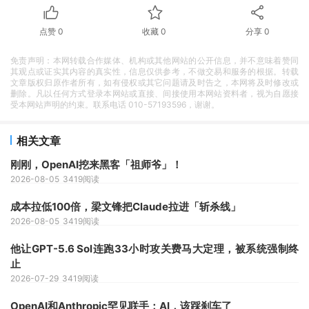
点赞
0
收藏
0
分享
0
免责声明：本网转载合作媒体、机构或其他网站的公开信息，并不意味着赞同
其观点或证实其内容的真实性，信息仅供参考，不做交易和服务的根据。转载
文章版权归原作者所有，如有侵权或其它问题请及时告之，本网将及时修改或
删除。凡以任何方式登录本网站或直接、间接使用本网站资料者，视为自愿接
受本网站声明的约束。联系电话 010-57193596，谢谢。
相关文章
刚刚，OpenAI挖来黑客「祖师爷」！
2026-08-05
3419阅读
成本拉低100倍，梁文锋把Claude拉进「斩杀线」
2026-08-05
3419阅读
他让GPT-5.6 Sol连跑33小时攻关费马大定理，被系统强制终
止
2026-07-29
3419阅读
OpenAI和Anthropic罕见联手：AI，该踩刹车了