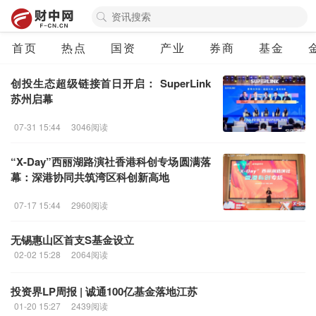
首页
热点
国资
产业
券商
基金
创投生态超级链接首日开启： SuperLink
苏州启幕
07-31 15:44
3046阅读
“X-Day”西丽湖路演社香港
科创
专场圆满落
幕：深港协同共筑湾区
科创
新高地
07-17 15:44
2960阅读
无锡惠山区首支S基金设立
02-02 15:28
2064阅读
投资界LP周报 | 诚通100亿基金落地江苏
01-20 15:27
2439阅读