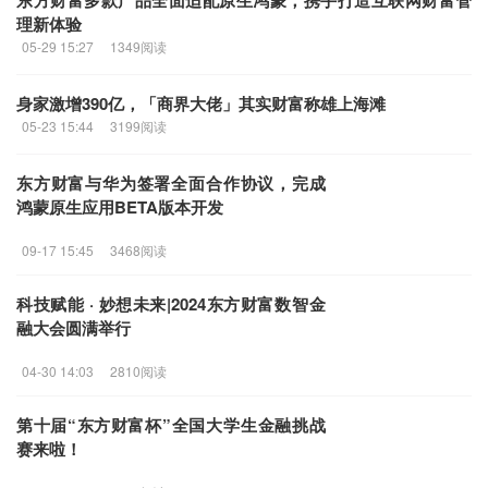
东方财富
多款产品全面适配原生鸿蒙，携手打造互联网财富管
理新体验
05-29 15:27
1349阅读
身家激增390亿，「商界大佬」其实财富称雄上海滩
05-23 15:44
3199阅读
东方财富
与华为签署全面合作协议，完成
鸿蒙原生应用BETA版本开发
09-17 15:45
3468阅读
科技赋能 · 妙想未来|2024
东方财富
数智金
融大会圆满举行
04-30 14:03
2810阅读
第十届“
东方财富
杯”全国大学生金融挑战
赛来啦！